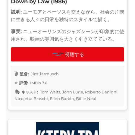
Down by Law (1986)
説明:
ユーモアとペーソスを交えながら、社会の片隅
に生きる人々の日常を独特のスタイルで描く。
事実:
ニューオーリンズのジャズシーンが印象的に使
用され、映画の雰囲気を大きく引き立てている。
視聴する
監督:
Jim Jarmusch
評価:
IMDb 7.6
キャスト:
Tom Waits, John Lurie, Roberto Benigni,
Nicoletta Braschi, Ellen Barkin, Billie Neal