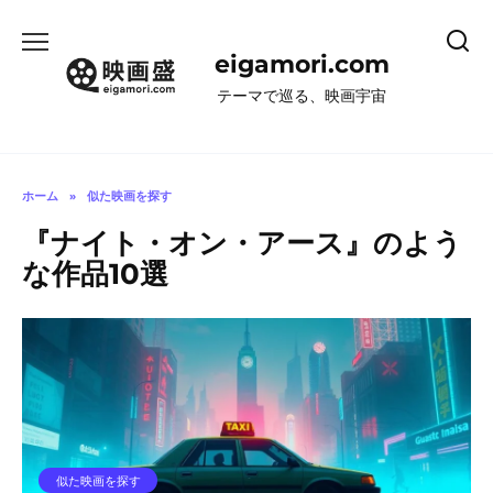
コ
ン
eigamori.com
テ
ン
テーマで巡る、映画宇宙
ツ
へ
ス
キ
ホーム
»
似た映画を探す
ッ
『ナイト・オン・アース』のよう
プ
な作品10選
似た映画を探す