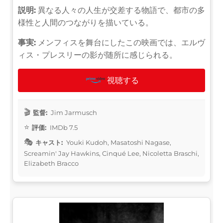
説明:
異なる人々の人生が交差する物語で、都市の多
様性と人間のつながりを描いている。
事実:
メンフィスを舞台にしたこの映画では、エルヴ
ィス・プレスリーの影が随所に感じられる。
視聴する
監督:
Jim Jarmusch
評価:
IMDb 7.5
キャスト:
Youki Kudoh, Masatoshi Nagase,
Screamin' Jay Hawkins, Cinqué Lee, Nicoletta Braschi,
Elizabeth Bracco