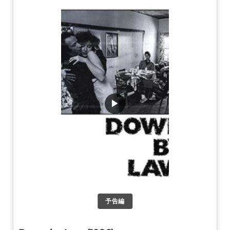
▶
予告編