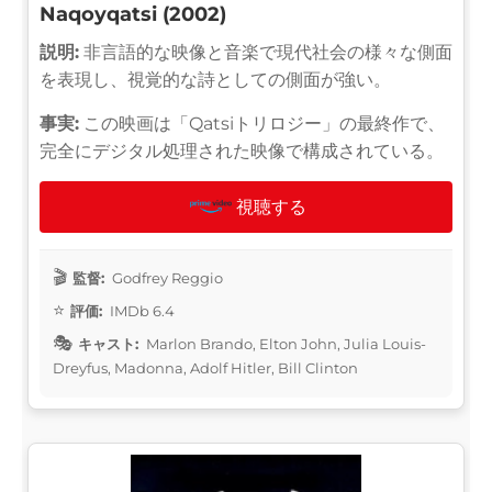
Naqoyqatsi (2002)
説明:
非言語的な映像と音楽で現代社会の様々な側面
を表現し、視覚的な詩としての側面が強い。
事実:
この映画は「Qatsiトリロジー」の最終作で、
完全にデジタル処理された映像で構成されている。
視聴する
監督:
Godfrey Reggio
評価:
IMDb 6.4
キャスト:
Marlon Brando, Elton John, Julia Louis-
Dreyfus, Madonna, Adolf Hitler, Bill Clinton