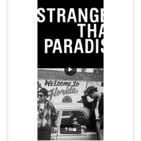
▶
予告編