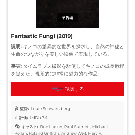
予告編
Fantastic Fungi (2019)
説明:
キノコの驚異的な世界を探求し、自然の神秘と
生命のつながりを美しい映像で表現している。
事実:
タイムラプス撮影を駆使してキノコの成長過程
を捉えた、視覚的に非常に魅力的な作品。
視聴する
監督:
Louie Schwartzberg
評価:
IMDb 7.4
キャスト:
Brie Larson, Paul Stamets, Michael
Pollan, Roland Griffiths, Andrew Weil, Mary P.