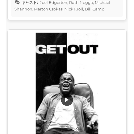
キャスト:
Joel Edgerton, Ruth Negga, Michael
Shannon, Marton Csokas, Nick Kroll, Bill Camp
▶