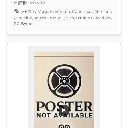
評価:
IMDb 8.2
キャスト:
Viggo Mortensen, Mahershala Ali, Linda
Cardellini, Sebastian Maniscalco, Dimiter D. Marinov,
P.J. Byrne
▶