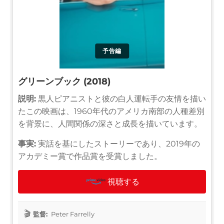
予告編
グリーンブック (2018)
説明:
黒人ピアニストと彼の白人運転手の友情を描い
たこの映画は、1960年代のアメリカ南部の人種差別
を背景に、人間関係の深さと成長を描いています。
事実:
実話を基にしたストーリーであり、2019年の
アカデミー賞で作品賞を受賞しました。
視聴する
監督:
Peter Farrelly