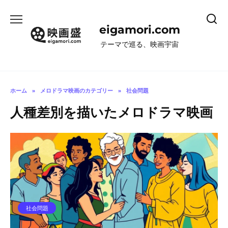
コ
ン
eigamori.com
テ
ン
テーマで巡る、映画宇宙
ツ
へ
ス
キ
ホーム
»
メロドラマ映画のカテゴリー
»
社会問題
ッ
人種差別を描いたメロドラマ映画
プ
社会問題