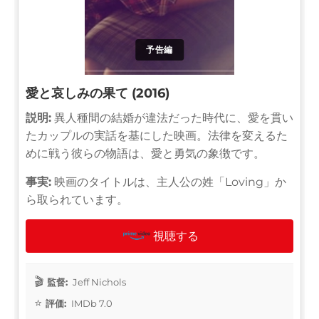
予告編
愛と哀しみの果て (2016)
説明:
異人種間の結婚が違法だった時代に、愛を貫い
たカップルの実話を基にした映画。法律を変えるた
めに戦う彼らの物語は、愛と勇気の象徴です。
事実:
映画のタイトルは、主人公の姓「Loving」か
ら取られています。
視聴する
監督:
Jeff Nichols
評価:
IMDb 7.0