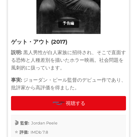
予告編
ゲット・アウト (2017)
説明:
黒人男性が白人家族に招待され、そこで直面す
る恐怖と人種差別を描いたホラー映画。社会問題を
風刺的に扱っています。
事実:
ジョーダン・ピール監督のデビュー作であり、
批評家から高評価を得ました。
視聴する
監督:
Jordan Peele
評価:
IMDb 7.8