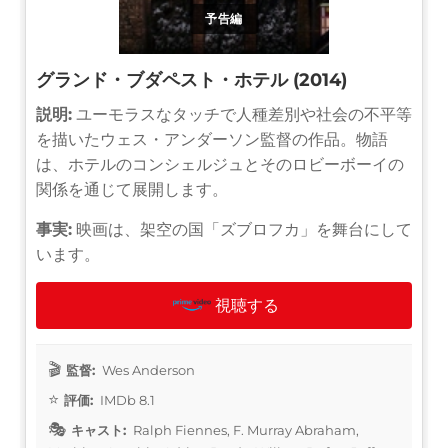
予告編
グランド・ブダペスト・ホテル (2014)
説明:
ユーモラスなタッチで人種差別や社会の不平等
を描いたウェス・アンダーソン監督の作品。物語
は、ホテルのコンシェルジュとそのロビーボーイの
関係を通じて展開します。
事実:
映画は、架空の国「ズブロフカ」を舞台にして
います。
視聴する
監督:
Wes Anderson
評価:
IMDb 8.1
キャスト:
Ralph Fiennes, F. Murray Abraham,