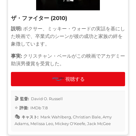
ザ・ファイター (2010)
説明:
ボクサー、ミッキー・ウォードの実話を基にし
た映画で、卒業式のシーンが彼の成功と家族の絆を
象徴しています。
事実:
クリスチャン・ベールがこの映画でアカデミー
助演男優賞を受賞した。
視聴する
監督:
David O. Russell
評価:
IMDb 7.8
キャスト:
Mark Wahlberg, Christian Bale, Amy
Adams, Melissa Leo, Mickey O'Keefe, Jack McGee