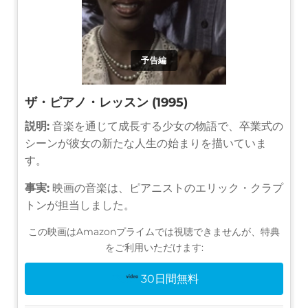
予告編
ザ・ピアノ・レッスン (1995)
説明:
音楽を通じて成長する少女の物語で、卒業式の
シーンが彼女の新たな人生の始まりを描いていま
す。
事実:
映画の音楽は、ピアニストのエリック・クラプ
トンが担当しました。
この映画はAmazonプライムでは視聴できませんが、特典
をご利用いただけます:
30日間無料