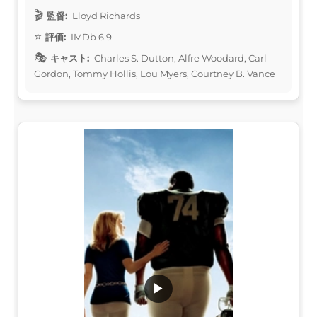
監督:
Lloyd Richards
評価:
IMDb 6.9
キャスト:
Charles S. Dutton, Alfre Woodard, Carl
Gordon, Tommy Hollis, Lou Myers, Courtney B. Vance
▶