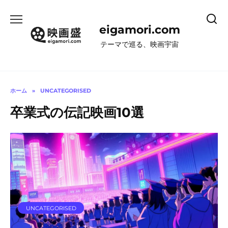
コ
ン
eigamori.com
テ
ン
テーマで巡る、映画宇宙
ツ
へ
ス
キ
ホーム
»
UNCATEGORISED
ッ
卒業式の伝記映画10選
プ
UNCATEGORISED