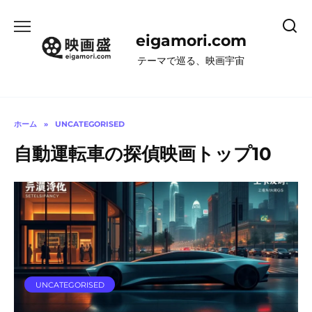
コ
ン
eigamori.com
テ
ン
テーマで巡る、映画宇宙
ツ
へ
ス
キ
ホーム
»
UNCATEGORISED
ッ
自動運転車の探偵映画トップ10
プ
UNCATEGORISED