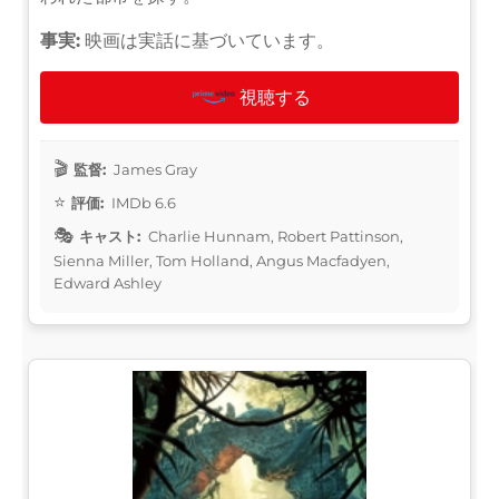
事実:
映画は実話に基づいています。
視聴する
監督:
James Gray
評価:
IMDb 6.6
キャスト:
Charlie Hunnam, Robert Pattinson,
Sienna Miller, Tom Holland, Angus Macfadyen,
Edward Ashley