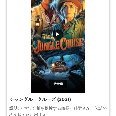
▶
予告編
ジャングル・クルーズ (2021)
説明:
アマゾン川を探検する船長と科学者が、伝説の
樹を探す旅に出ます。