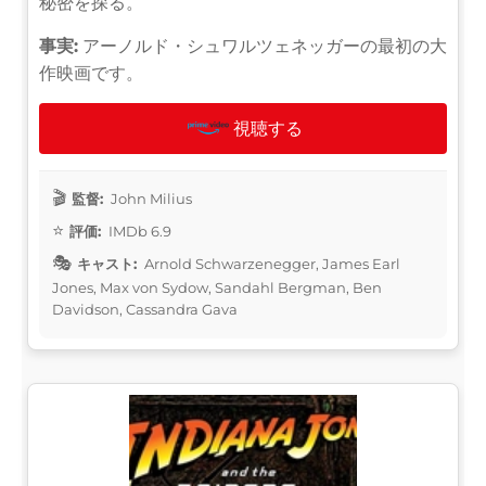
秘密を探る。
事実:
アーノルド・シュワルツェネッガーの最初の大
作映画です。
視聴する
監督:
John Milius
評価:
IMDb 6.9
キャスト:
Arnold Schwarzenegger, James Earl
Jones, Max von Sydow, Sandahl Bergman, Ben
Davidson, Cassandra Gava