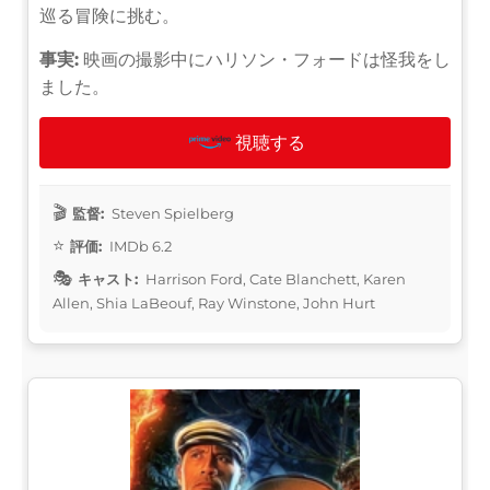
巡る冒険に挑む。
事実:
映画の撮影中にハリソン・フォードは怪我をし
ました。
視聴する
監督:
Steven Spielberg
評価:
IMDb 6.2
キャスト:
Harrison Ford, Cate Blanchett, Karen
Allen, Shia LaBeouf, Ray Winstone, John Hurt