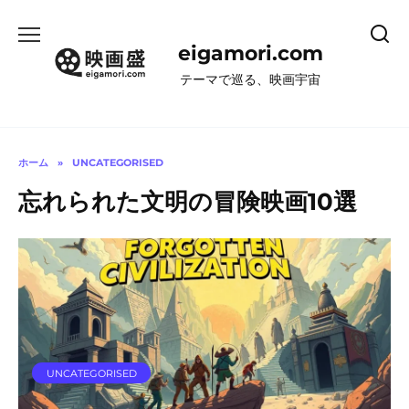
コ
ン
eigamori.com
テ
ン
テーマで巡る、映画宇宙
ツ
へ
ス
キ
ホーム
»
UNCATEGORISED
ッ
忘れられた文明の冒険映画10選
プ
UNCATEGORISED