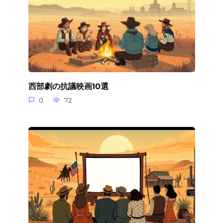
西部劇の抗議映画10選
0
72