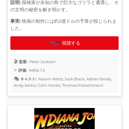
説明:
探検家が未知の島で巨大なゴリラと遭遇し、そ
の文明の秘密を解き明かす。
事実:
映画の制作には約2億ドルの予算が投じられま
した。
視聴する
監督:
Peter Jackson
評価:
IMDb 7.2
キャスト:
Naomi Watts, Jack Black, Adrien Brody,
Andy Serkis, Colin Hanks, Thomas Kretschmann