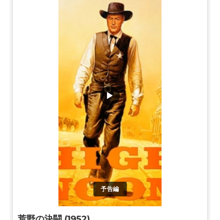
▶
予告編
荒野の決闘 (1952)