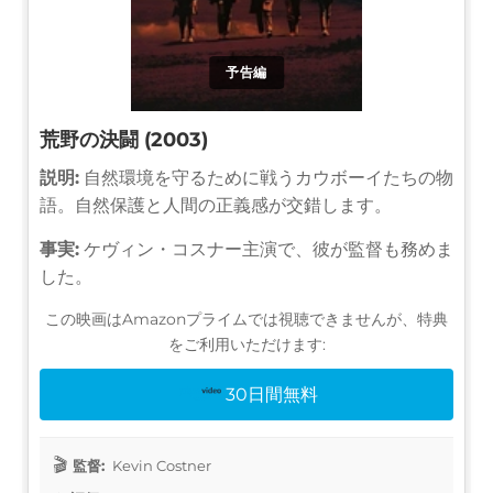
予告編
荒野の決闘 (2003)
説明:
自然環境を守るために戦うカウボーイたちの物
語。自然保護と人間の正義感が交錯します。
事実:
ケヴィン・コスナー主演で、彼が監督も務めま
した。
この映画はAmazonプライムでは視聴できませんが、特典
をご利用いただけます:
30日間無料
監督:
Kevin Costner