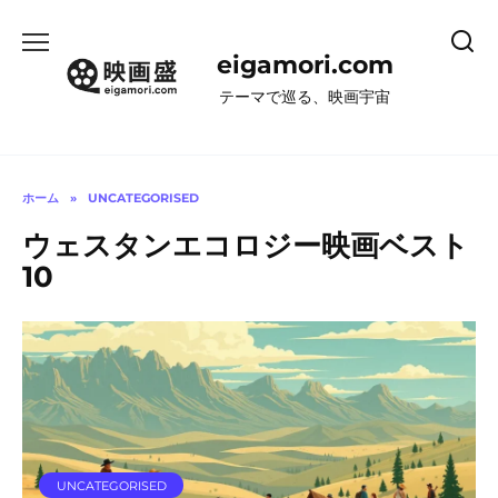
コ
ン
eigamori.com
テ
ン
テーマで巡る、映画宇宙
ツ
へ
ス
キ
ホーム
»
UNCATEGORISED
ッ
ウェスタンエコロジー映画ベスト
プ
10
UNCATEGORISED