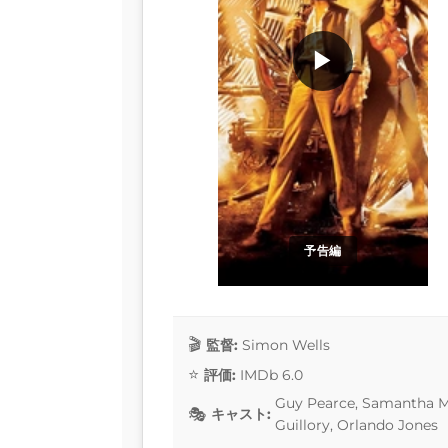
▶
予告編
監督:
Simon Wells
評価:
IMDb 6.0
Guy Pearce, Samantha 
キャスト:
Guillory, Orlando Jones