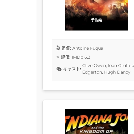
予告編
監督:
Antoine Fuqua
評価:
IMDb 6.3
Clive Owen, Ioan Gruffud
キャスト:
Edgerton, Hugh Dancy