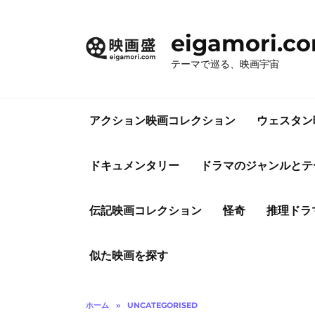
コ
ン
eigamori.c
テ
ン
テーマで巡る、映画宇宙
ツ
へ
ス
アクション映画コレクション
ウェスタン
キ
ッ
プ
ドキュメンタリー
ドラマのジャンルとテ
伝記映画コレクション
怪奇
推理ドラ
似た映画を探す
ホーム
»
UNCATEGORISED