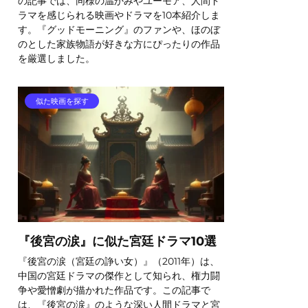
の記事では、同様の温かみやユーモア、人間ド
ラマを感じられる映画やドラマを10本紹介しま
す。『グッドモーニング』のファンや、ほのぼ
のとした家族物語が好きな方にぴったりの作品
を厳選しました。
似た映画を探す
『後宮の涙』に似た宮廷ドラマ10選
『後宮の涙（宮廷の諍い女）』（2011年）は、
中国の宮廷ドラマの傑作として知られ、権力闘
争や愛憎劇が描かれた作品です。この記事で
は、『後宮の涙』のような深い人間ドラマと宮