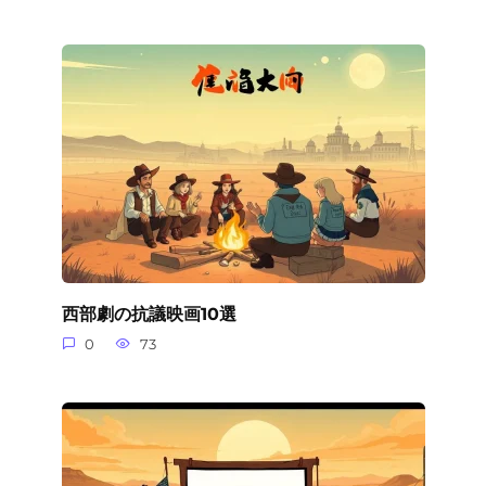
西部劇の抗議映画10選
0
73