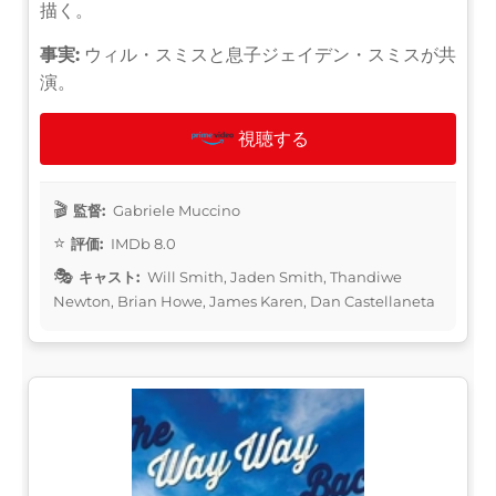
描く。
事実:
ウィル・スミスと息子ジェイデン・スミスが共
演。
視聴する
監督:
Gabriele Muccino
評価:
IMDb 8.0
キャスト:
Will Smith, Jaden Smith, Thandiwe
Newton, Brian Howe, James Karen, Dan Castellaneta