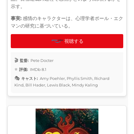
示す。
事実:
感情のキャラクターは、心理学者ポール・エク
マンの研究に基づいている。
視聴する
監督:
Pete Docter
評価:
IMDb 8.1
キャスト:
Amy Poehler, Phyllis Smith, Richard
Kind, Bill Hader, Lewis Black, Mindy Kaling