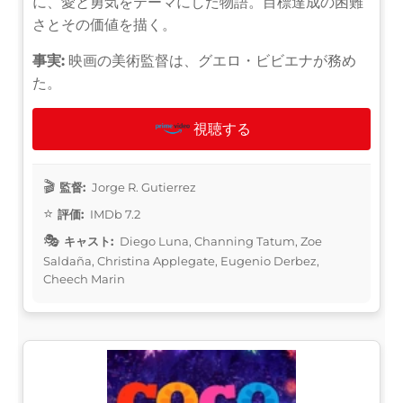
に、愛と勇気をテーマにした物語。目標達成の困難
さとその価値を描く。
事実:
映画の美術監督は、グエロ・ビビエナが務め
た。
視聴する
監督:
Jorge R. Gutierrez
評価:
IMDb 7.2
キャスト:
Diego Luna, Channing Tatum, Zoe
Saldaña, Christina Applegate, Eugenio Derbez,
Cheech Marin