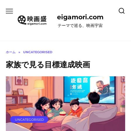
コ
ン
eigamori.com
テ
ン
テーマで巡る、映画宇宙
ツ
へ
ス
キ
ホーム
»
UNCATEGORISED
ッ
家族で見る目標達成映画
プ
UNCATEGORISED