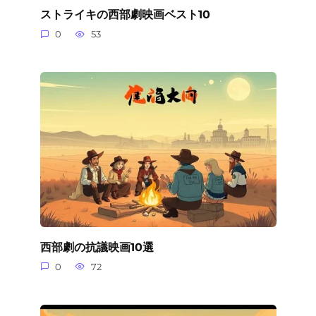
ストライキの西部劇映画ベスト10
0
53
西部劇の抗議映画10選
0
72