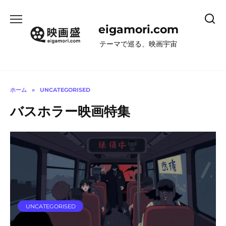
コ
ン
eigamori.com
テ
ン
テーマで巡る、映画宇宙
ツ
へ
ス
キ
ホーム
»
UNCATEGORISED
ッ
バスホラー映画特集
プ
UNCATEGORISED