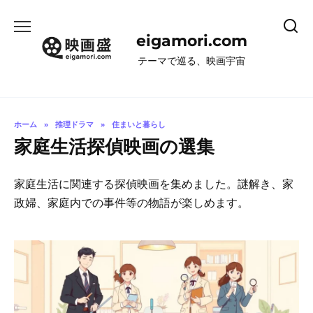
コ
ン
eigamori.com
テ
ン
テーマで巡る、映画宇宙
ツ
へ
ス
キ
ホーム
»
推理ドラマ
»
住まいと暮らし
ッ
家庭生活探偵映画の選集
プ
家庭生活に関連する探偵映画を集めました。謎解き、家
政婦、家庭内での事件等の物語が楽しめます。