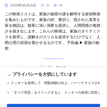
2025年06月25日
0
14
この映画リストは、家族の秘密や謎を解明する探偵映画
を集めたものです。家族の絆、裏切り、隠された真実を
探る物語は、観客に深い洞察を提供し、人間関係の複雑
さを描き出します。これらの映画は、家族のダイナミク
スを探求し、謎解きのスリルを提供するだけでなく、人
間心理の深淵を覗かせるものです。 予告編 ▶ 家族の秘
密
Posts
1
2
Next
pagination
→ プライバシーを大切にしています
→ クッキーを使用して、閲覧体験の向上、パーソナライズされた
利用規約
(りようきやく
→ 「すべて同意」をクリックすると、クッキーの使用に同意した
クッキーポリシ
お問い合わせ
(おといあわせ