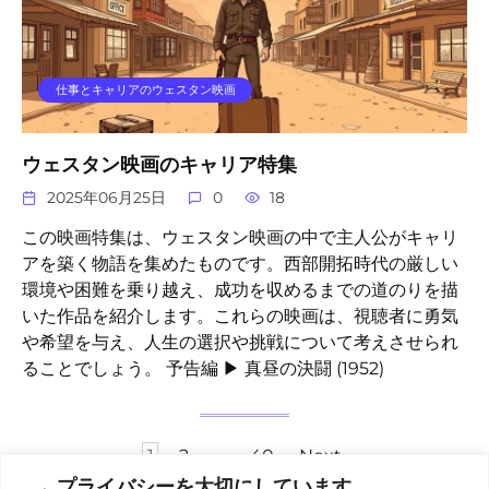
仕事とキャリアのウェスタン映画
ウェスタン映画のキャリア特集
2025年06月25日
0
18
この映画特集は、ウェスタン映画の中で主人公がキャリ
アを築く物語を集めたものです。西部開拓時代の厳しい
環境や困難を乗り越え、成功を収めるまでの道のりを描
いた作品を紹介します。これらの映画は、視聴者に勇気
や希望を与え、人生の選択や挑戦について考えさせられ
ることでしょう。 予告編 ▶ 真昼の決闘 (1952)
Posts
1
2
…
40
Next
pagination
→ プライバシーを大切にしています