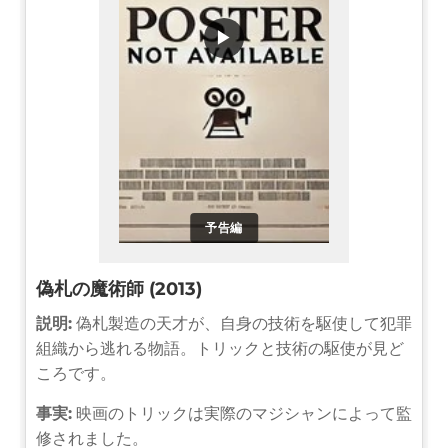
▶
予告編
偽札の魔術師 (2013)
説明:
偽札製造の天才が、自身の技術を駆使して犯罪
組織から逃れる物語。トリックと技術の駆使が見ど
ころです。
事実:
映画のトリックは実際のマジシャンによって監
修されました。