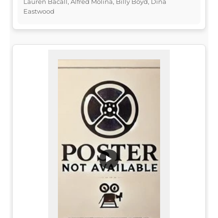
Lauren Bacall, Alfred Molina, Billy Boyd, Dina
Eastwood
▶