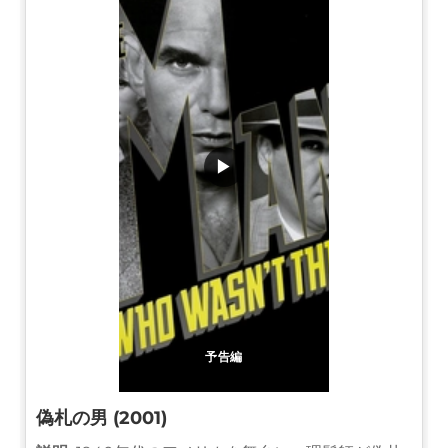
▶
予告編
偽札の男 (2001)