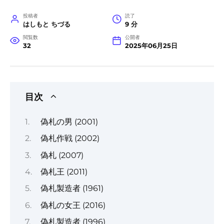
投稿者
読了
はしもと ちづる
9 分
閲覧数
公開者
32
2025年06月25日
目次
偽札の男 (2001)
偽札作戦 (2002)
偽札 (2007)
偽札王 (2011)
偽札製造者 (1961)
偽札の女王 (2016)
偽札製造者 (1996)