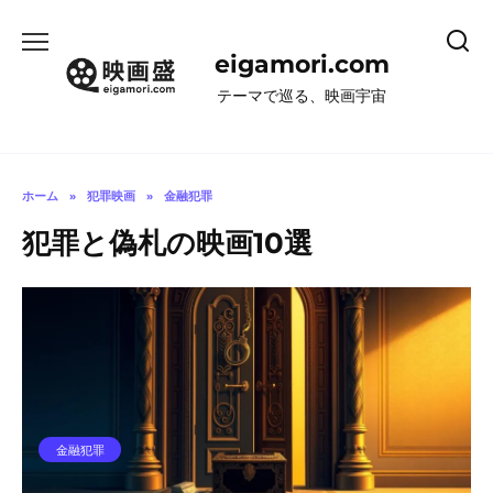
コ
ン
eigamori.com
テ
ン
テーマで巡る、映画宇宙
ツ
へ
ス
キ
ホーム
»
犯罪映画
»
金融犯罪
ッ
犯罪と偽札の映画10選
プ
金融犯罪