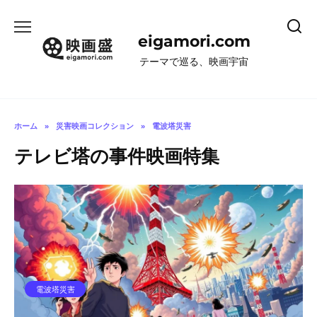
コ
ン
eigamori.com
テ
ン
テーマで巡る、映画宇宙
ツ
へ
ス
キ
ホーム
»
災害映画コレクション
»
電波塔災害
ッ
テレビ塔の事件映画特集
プ
電波塔災害