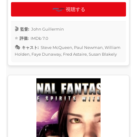
視聴する
監督:
John Guillermin
評価:
IMDb 7.0
キャスト:
Steve McQueen, Paul Newman, William
Holden, Faye Dunaway, Fred Astaire, Susan Blakely