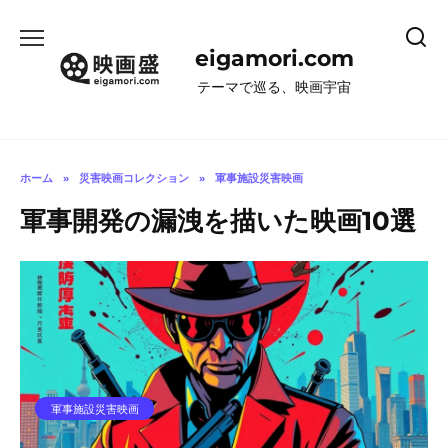
コ
ン
eigamori.com
テ
ン
テーマで巡る、映画宇宙
ツ
へ
ス
キ
ホーム
»
災害映画コレクション
»
軍事施設災害映画
ッ
軍事開発の漏洩を描いた映画10選
プ
軍事施設災害映画