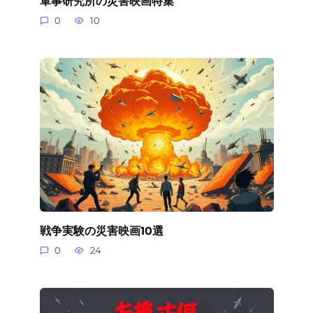
軍事研究所の災害映画特集
0
10
戦争実験の災害映画10選
0
24