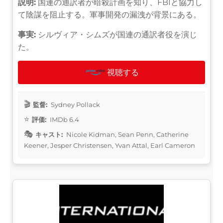
説明:
国連の通訳者が暗殺計画を知り、FBIと協力し
て陰謀を阻止する。軍事開発の漏洩が背景にある。
事実:
シルヴィア・シムズが国連の通訳者役を演じ
た。
視聴する
監督:
Sydney Pollack
評価:
IMDb 6.4
キャスト:
Nicole Kidman, Sean Penn, Catherine
Keener, Jesper Christensen, Yvan Attal, Earl Cameron