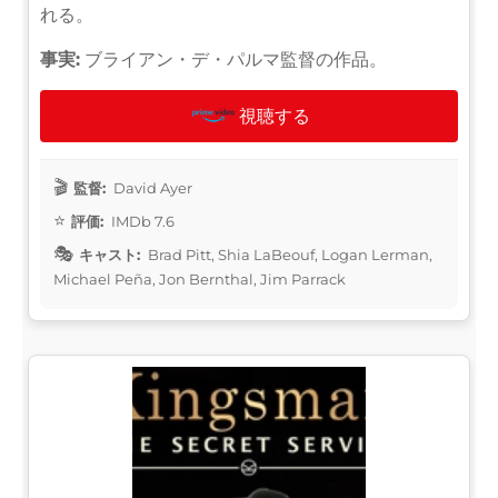
れる。
事実:
ブライアン・デ・パルマ監督の作品。
視聴する
監督:
David Ayer
評価:
IMDb 7.6
キャスト:
Brad Pitt, Shia LaBeouf, Logan Lerman,
Michael Peña, Jon Bernthal, Jim Parrack