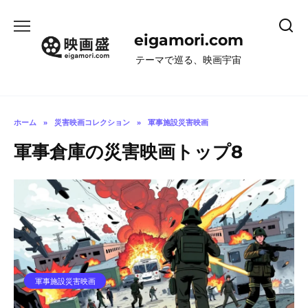
コ
ン
eigamori.com
テ
ン
テーマで巡る、映画宇宙
ツ
へ
ス
キ
ホーム
»
災害映画コレクション
»
軍事施設災害映画
ッ
軍事倉庫の災害映画トップ8
プ
軍事施設災害映画