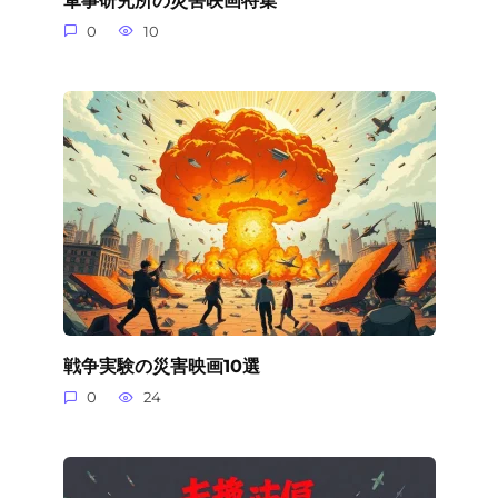
軍事研究所の災害映画特集
0
10
戦争実験の災害映画10選
0
24