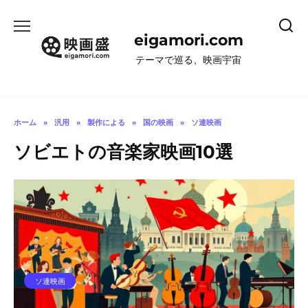
コ
ン
eigamori.com
テ
ン
テーマで巡る、映画宇宙
ツ
へ
ス
キ
ホーム
»
汎用
»
製作による
»
国の映画
»
ソ連映画
ッ
ソビエトの音楽家映画10選
プ
ソ連映画