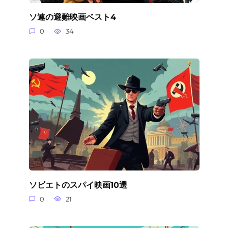
ソ連の避難映画ベスト4
0
34
ソビエトのスパイ映画10選
0
21