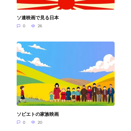
ソ連映画で見る日本
0
26
ソビエトの家族映画
0
20