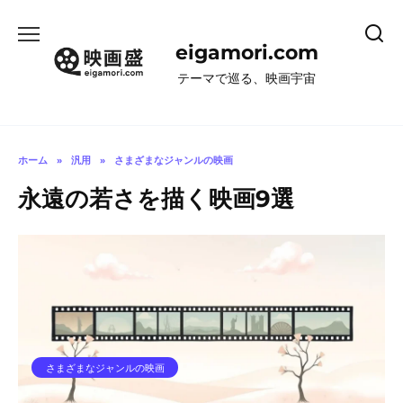
コ
ン
eigamori.com
テ
ン
テーマで巡る、映画宇宙
ツ
へ
ス
キ
ホーム
»
汎用
»
さまざまなジャンルの映画
ッ
永遠の若さを描く映画9選
プ
さまざまなジャンルの映画