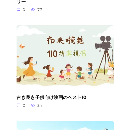
リー
0
77
古き良き子供向け映画のベスト10
0
34