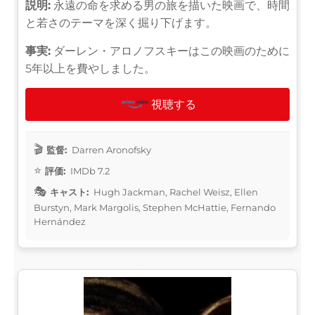
説明:
永遠の命を求める男の旅を描いた映画で、時間
と若さのテーマを深く掘り下げます。
事実:
ダーレン・アロノフスキーはこの映画のために
5年以上を費やしました。
視聴する
監督:
Darren Aronofsky
評価:
IMDb 7.2
キャスト:
Hugh Jackman, Rachel Weisz, Ellen
Burstyn, Mark Margolis, Stephen McHattie, Fernando
Hernández