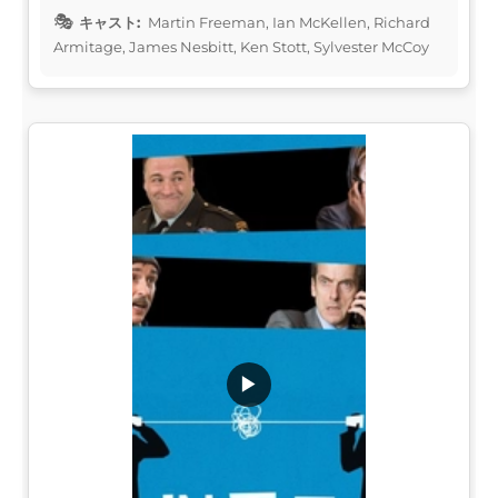
キャスト:
Martin Freeman, Ian McKellen, Richard
Armitage, James Nesbitt, Ken Stott, Sylvester McCoy
▶