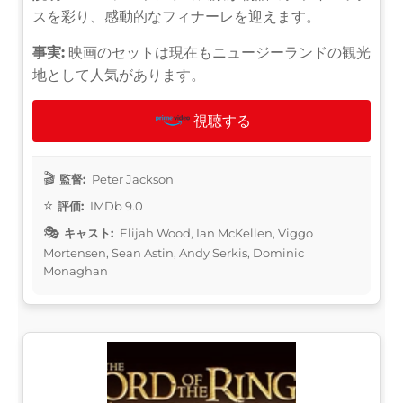
スを彩り、感動的なフィナーレを迎えます。
事実:
映画のセットは現在もニュージーランドの観光
地として人気があります。
視聴する
監督:
Peter Jackson
評価:
IMDb 9.0
キャスト:
Elijah Wood, Ian McKellen, Viggo
Mortensen, Sean Astin, Andy Serkis, Dominic
Monaghan