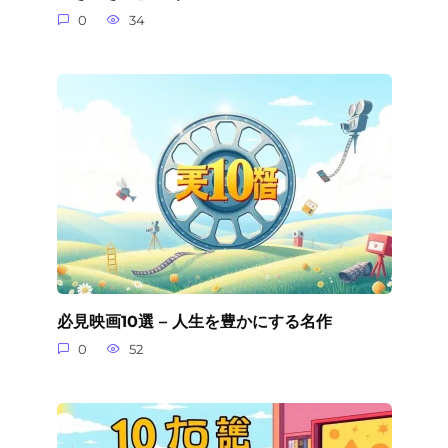
0
34
必見映画10選 – 人生を豊かにする名作
0
52