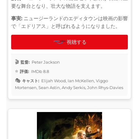
要な舞台となり、壮大な物語を支えます。
事実:
ニュージーランドのエディタウンは映画の影響
で「エドリアス」と呼ばれるようになりました。
視聴する
監督:
Peter Jackson
評価:
IMDb 8.8
キャスト:
Elijah Wood, Ian McKellen, Viggo
Mortensen, Sean Astin, Andy Serkis, John Rhys-Davies