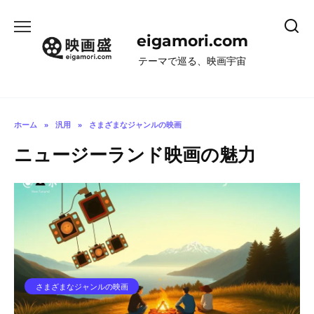
コ
ン
eigamori.com
テ
ン
テーマで巡る、映画宇宙
ツ
へ
ス
キ
ホーム
»
汎用
»
さまざまなジャンルの映画
ッ
ニュージーランド映画の魅力
プ
さまざまなジャンルの映画