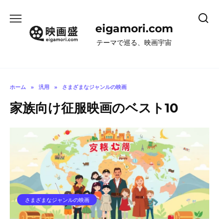
コ
ン
eigamori.com
テ
ン
テーマで巡る、映画宇宙
ツ
へ
ス
キ
ホーム
»
汎用
»
さまざまなジャンルの映画
ッ
家族向け征服映画のベスト10
プ
さまざまなジャンルの映画