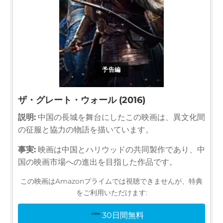
予告編
ザ・グレート・ウォール (2016)
説明:
中国の長城を舞台にしたこの映画は、異文化間
の征服と協力の物語を描いています。
事実:
映画は中国とハリウッドの共同製作であり、中
国の映画市場への進出を目指した作品です。
この映画はAmazonプライムでは視聴できませんが、特典
をご利用いただけます:
30日間無料