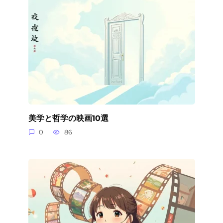
美学と哲学の映画10選
0
86