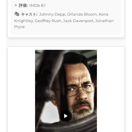
評価:
IMDb 8.1
キャスト:
Johnny Depp, Orlando Bloom, Keira
Knightley, Geoffrey Rush, Jack Davenport, Jonathan
Pryce
▶