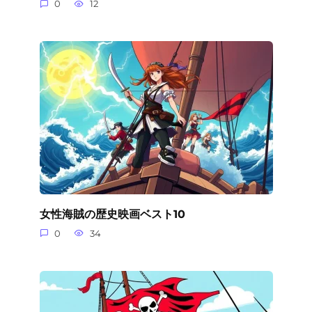
0
12
女性海賊の歴史映画ベスト10
0
34