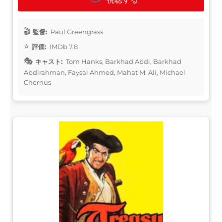
監督:
Paul Greengrass
評価:
IMDb 7.8
キャスト:
Tom Hanks, Barkhad Abdi, Barkhad
Abdirahman, Faysal Ahmed, Mahat M. Ali, Michael
Chernus