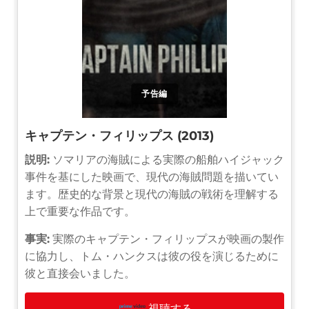
予告編
キャプテン・フィリップス (2013)
説明:
ソマリアの海賊による実際の船舶ハイジャック
事件を基にした映画で、現代の海賊問題を描いてい
ます。歴史的な背景と現代の海賊の戦術を理解する
上で重要な作品です。
事実:
実際のキャプテン・フィリップスが映画の製作
に協力し、トム・ハンクスは彼の役を演じるために
彼と直接会いました。
視聴する