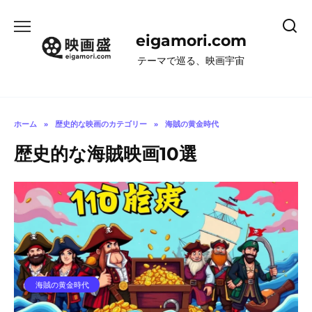
コ
ン
eigamori.com
テ
ン
テーマで巡る、映画宇宙
ツ
へ
ス
キ
ホーム
»
歴史的な映画のカテゴリー
»
海賊の黄金時代
ッ
歴史的な海賊映画10選
プ
海賊の黄金時代