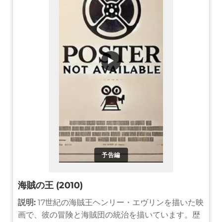
▶
予告編
海賊の王 (2010)
説明:
17世紀の海賊王ヘンリー・エヴリンを描いた映
画で、彼の冒険と海賊団の統治を描いています。歴