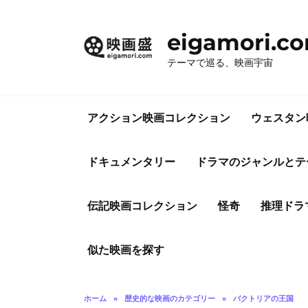
コ
ン
eigamori.c
テ
ン
テーマで巡る、映画宇宙
ツ
へ
ス
アクション映画コレクション
ウェスタン
キ
ッ
プ
ドキュメンタリー
ドラマのジャンルとテ
伝記映画コレクション
怪奇
推理ドラ
似た映画を探す
ホーム
»
歴史的な映画のカテゴリー
»
バクトリアの王国