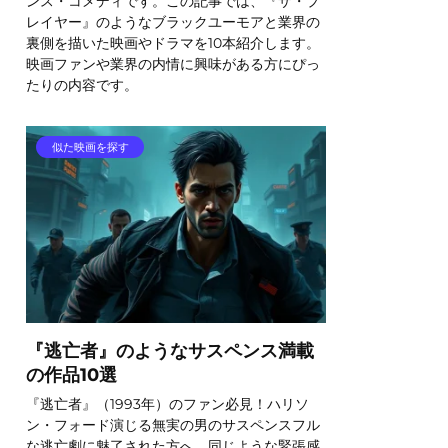
ンス・コメディです。この記事では、『ザ・プ
レイヤー』のようなブラックユーモアと業界の
裏側を描いた映画やドラマを10本紹介します。
映画ファンや業界の内情に興味がある方にぴっ
たりの内容です。
似た映画を探す
『逃亡者』のようなサスペンス満載
の作品10選
『逃亡者』（1993年）のファン必見！ハリソ
ン・フォード演じる無実の男のサスペンスフル
な逃亡劇に魅了された方へ、同じような緊張感