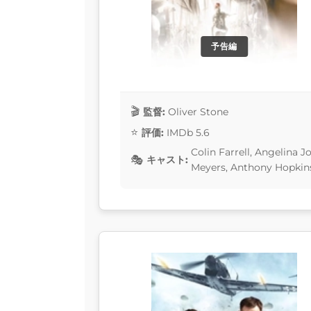
予告編
監督:
Oliver Stone
評価:
IMDb 5.6
Colin Farrell, Angelina J
キャスト:
Meyers, Anthony Hopkin