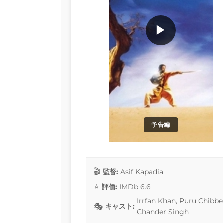
▶
予告編
監督:
Asif Kapadia
評価:
IMDb 6.6
Irrfan Khan, Puru Chibb
キャスト:
Chander Singh