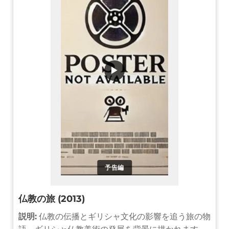
▶
予告編
仏教の旅 (2013)
説明:
仏教の伝播とギリシャ文化の影響を追う旅の物