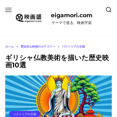
コ
ン
eigamori.com
テ
ン
テーマで巡る、映画宇宙
ツ
へ
ス
キ
ホーム
»
歴史的な映画のカテゴリー
»
バクトリアの王国
ッ
ギリシャ仏教美術を描いた歴史映
プ
画10選
バクトリアの王国