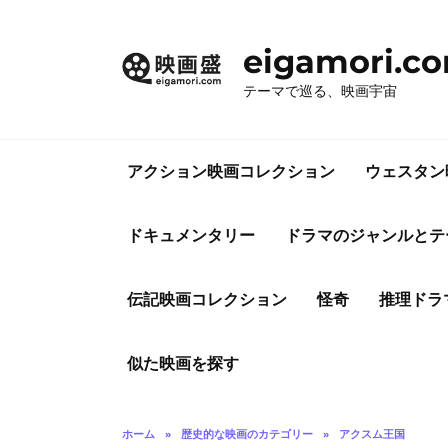
コ
ン
eigamori.c
テ
ン
テーマで巡る、映画宇宙
ツ
へ
ス
アクション映画コレクション
ウェスタン
キ
ッ
プ
ドキュメンタリー
ドラマのジャンルとテ
伝記映画コレクション
怪奇
推理ドラ
似た映画を探す
ホーム
»
歴史的な映画のカテゴリー
»
アクスム王国