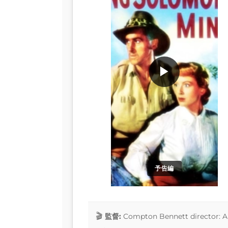
▶
予告編
監督:
Compton Bennett director: 