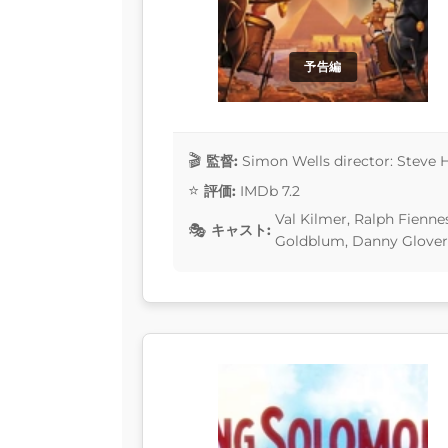
予告編
監督:
Simon Wells director: Steve
評価:
IMDb 7.2
Val Kilmer, Ralph Fiennes
キャスト:
Goldblum, Danny Glover