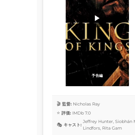
▶
予告編
監督:
Nicholas Ray
評価:
IMDb 7.0
Jeffrey Hunter, Siobhán 
キャスト:
Lindfors, Rita Gam