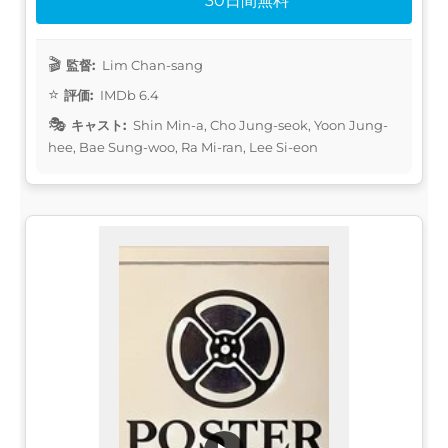
30日間無料
監督:
Lim Chan-sang
評価:
IMDb 6.4
キャスト:
Shin Min-a, Cho Jung-seok, Yoon Jung-
hee, Bae Sung-woo, Ra Mi-ran, Lee Si-eon