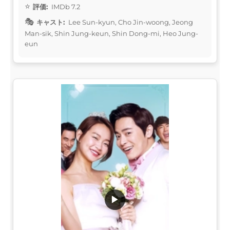
評価:
IMDb 7.2
キャスト:
Lee Sun-kyun, Cho Jin-woong, Jeong
Man-sik, Shin Jung-keun, Shin Dong-mi, Heo Jung-
eun
▶