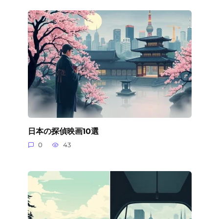
日本の探偵映画10選
0
43