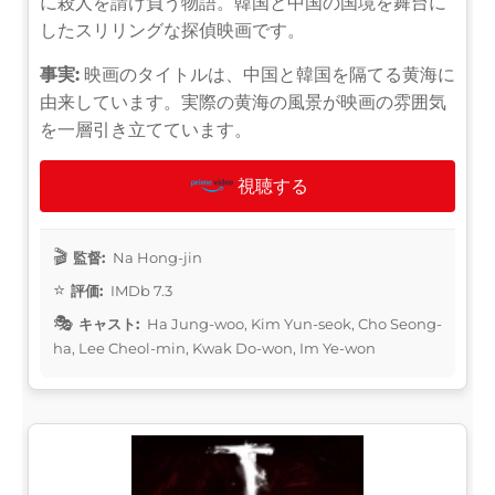
に殺人を請け負う物語。韓国と中国の国境を舞台に
したスリリングな探偵映画です。
事実:
映画のタイトルは、中国と韓国を隔てる黄海に
由来しています。実際の黄海の風景が映画の雰囲気
を一層引き立てています。
視聴する
監督:
Na Hong-jin
評価:
IMDb 7.3
キャスト:
Ha Jung-woo, Kim Yun-seok, Cho Seong-
ha, Lee Cheol-min, Kwak Do-won, Im Ye-won