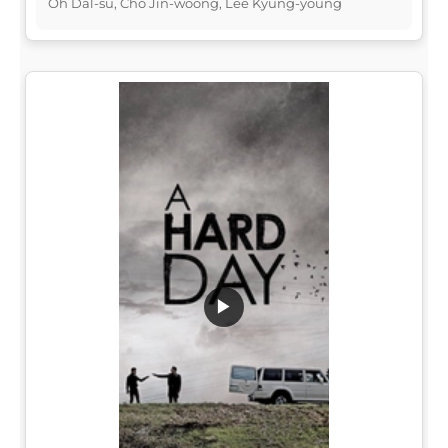
Oh Dal-su, Cho Jin-woong, Lee Kyung-young
▶