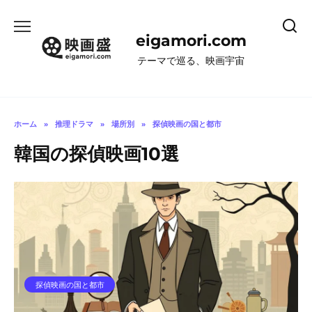
コ
ン
eigamori.com
テ
ン
テーマで巡る、映画宇宙
ツ
へ
ス
キ
ホーム
»
推理ドラマ
»
場所別
»
探偵映画の国と都市
ッ
韓国の探偵映画10選
プ
探偵映画の国と都市