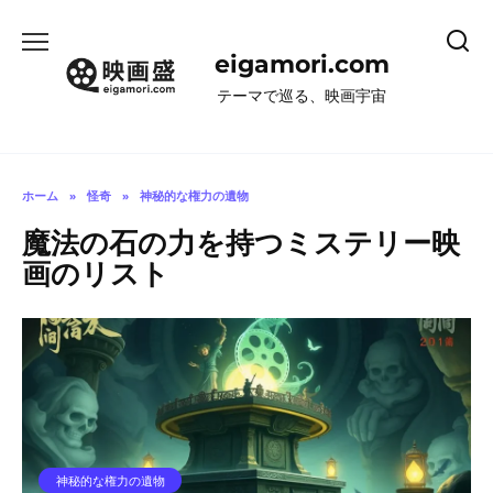
コ
ン
eigamori.com
テ
ン
テーマで巡る、映画宇宙
ツ
へ
ス
キ
ホーム
»
怪奇
»
神秘的な権力の遺物
ッ
魔法の石の力を持つミステリー映
プ
画のリスト
神秘的な権力の遺物