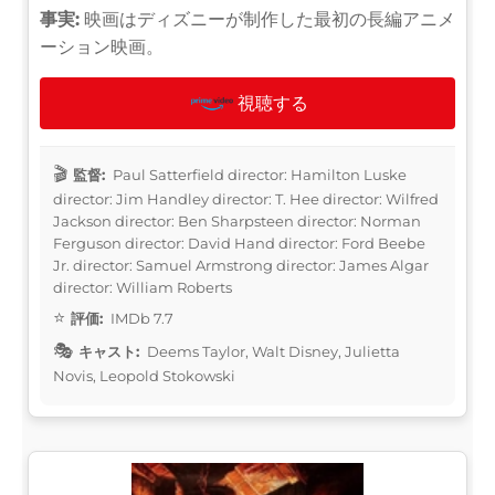
事実:
映画はディズニーが制作した最初の長編アニメ
ーション映画。
視聴する
監督:
Paul Satterfield director: Hamilton Luske
director: Jim Handley director: T. Hee director: Wilfred
Jackson director: Ben Sharpsteen director: Norman
Ferguson director: David Hand director: Ford Beebe
Jr. director: Samuel Armstrong director: James Algar
director: William Roberts
評価:
IMDb 7.7
キャスト:
Deems Taylor, Walt Disney, Julietta
Novis, Leopold Stokowski