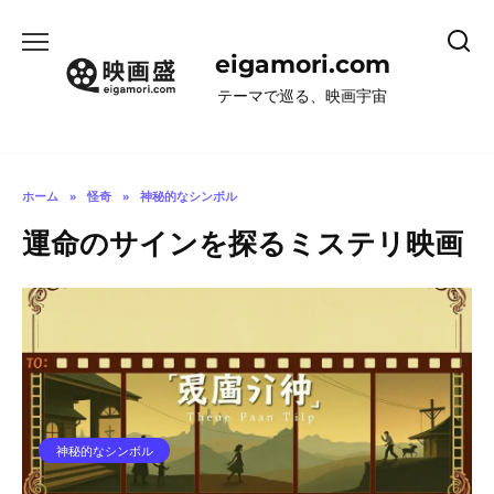
コ
ン
eigamori.com
テ
ン
テーマで巡る、映画宇宙
ツ
へ
ス
キ
ホーム
»
怪奇
»
神秘的なシンボル
ッ
運命のサインを探るミステリ映画
プ
神秘的なシンボル