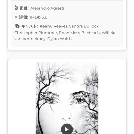
監督:
Alejandro Agresti
評価:
IMDb 6.8
キャスト:
Keanu Reeves, Sandra Bullock,
Christopher Plummer, Ebon Moss-Bachrach, Willeke
van Ammelrooy, Dylan Walsh
▶