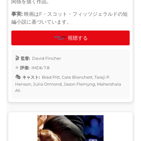
関係を描く作品。
事実:
映画はF・スコット・フィッツジェラルドの短
編小説に基づいています。
視聴する
監督:
David Fincher
評価:
IMDb 7.8
キャスト:
Brad Pitt, Cate Blanchett, Taraji P.
Henson, Julia Ormond, Jason Flemyng, Mahershala
Ali