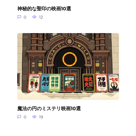
神秘的な聖印の映画10選
0
12
魔法の円のミステリ映画10選
0
19