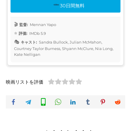
30日間無料
監督:
Mennan Yapo
評価:
IMDb 5.9
キャスト:
Sandra Bullock, Julian McMahon,
Courtney Taylor Burness, Shyann McClure, Nia Long,
Kate Nelligan
映画リストを評価