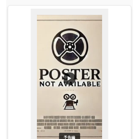
▶
予告編