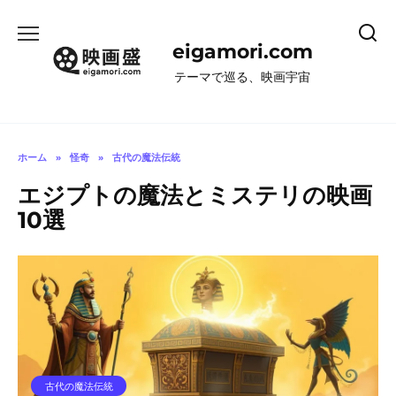
コ
ン
eigamori.com
テ
ン
テーマで巡る、映画宇宙
ツ
へ
ス
キ
ホーム
»
怪奇
»
古代の魔法伝統
ッ
エジプトの魔法とミステリの映画
プ
10選
古代の魔法伝統