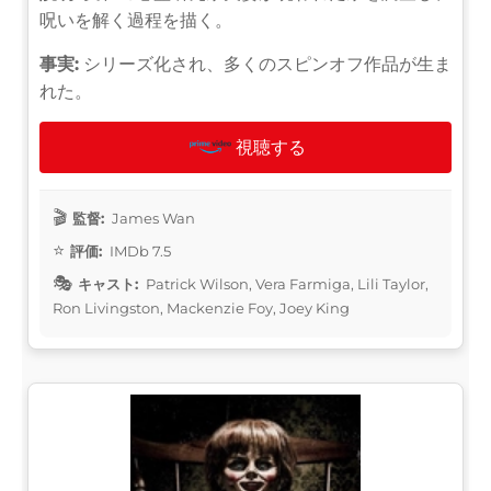
呪いを解く過程を描く。
事実:
シリーズ化され、多くのスピンオフ作品が生ま
れた。
視聴する
監督:
James Wan
評価:
IMDb 7.5
キャスト:
Patrick Wilson, Vera Farmiga, Lili Taylor,
Ron Livingston, Mackenzie Foy, Joey King