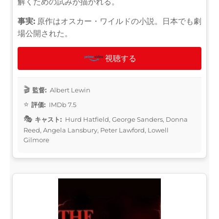
解くための試みが描かれる。
事実:
原作はオスカー・ワイルドの小説。日本でも劇
場公開された。
視聴する
監督:
Albert Lewin
評価:
IMDb 7.5
キャスト:
Hurd Hatfield, George Sanders, Donna
Reed, Angela Lansbury, Peter Lawford, Lowell
Gilmore