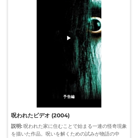
▶
予告編
呪われたビデオ (2004)
説明:
呪われた家に住むことで始まる一連の怪奇現象
を描いた作品。呪いを解くための試みが物語の中