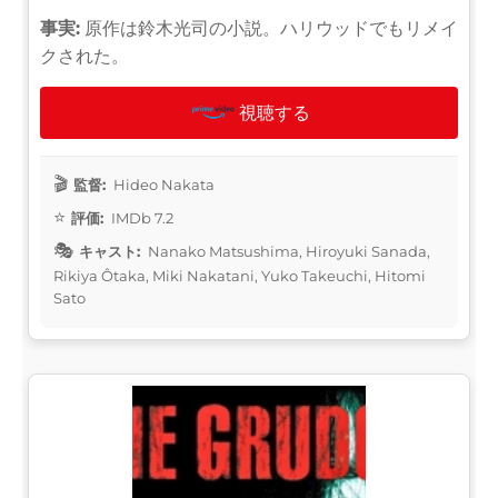
事実:
原作は鈴木光司の小説。ハリウッドでもリメイ
クされた。
視聴する
監督:
Hideo Nakata
評価:
IMDb 7.2
キャスト:
Nanako Matsushima, Hiroyuki Sanada,
Rikiya Ôtaka, Miki Nakatani, Yuko Takeuchi, Hitomi
Sato