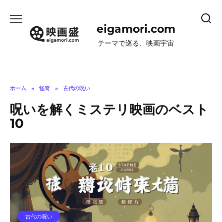
コ
ン
eigamori.com
テ
ン
テーマで巡る、映画宇宙
ツ
へ
ス
キ
ホーム
»
怪奇
»
古代の呪い
ッ
呪いを解くミステリ映画のベスト
プ
10
古代の呪い