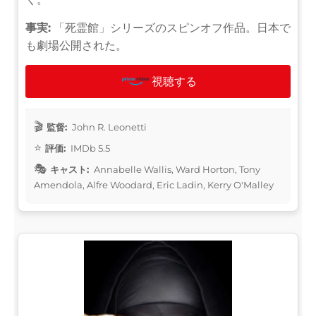
事実:
「死霊館」シリーズのスピンオフ作品。日本で
も劇場公開された。
視聴する
監督:
John R. Leonetti
評価:
IMDb 5.5
キャスト:
Annabelle Wallis, Ward Horton, Tony
Amendola, Alfre Woodard, Eric Ladin, Kerry O'Malley