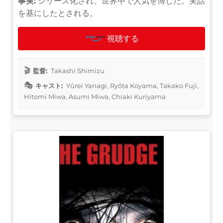
事実:
シリーズ化され、世界中で人気を博した。実話
を基にしたとされる。
視聴する
監督:
Takashi Shimizu
キャスト:
Yûrei Yanagi, Ryôta Koyama, Takako Fuji,
Hitomi Miwa, Asumi Miwa, Chiaki Kuriyama