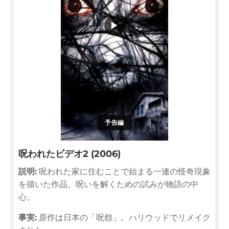
▶
予告編
呪われたビデオ2 (2006)
説明:
呪われた家に住むことで始まる一連の怪奇現象
を描いた作品。呪いを解くための試みが物語の中
心。
事実:
原作は日本の「呪怨」。ハリウッドでリメイク