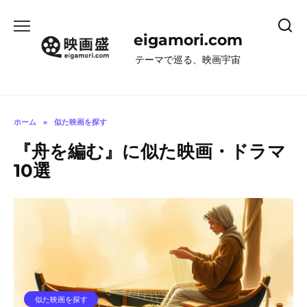
コ
ン
eigamori.com
テ
ン
テーマで巡る、映画宇宙
ツ
へ
ス
キ
ホーム
»
似た映画を探す
ッ
『舟を編む』に似た映画・ドラマ
プ
10選
似た映画を探す