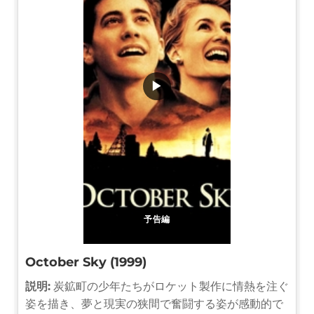
▶
予告編
October Sky (1999)
説明:
炭鉱町の少年たちがロケット製作に情熱を注ぐ
姿を描き、夢と現実の狭間で奮闘する姿が感動的で