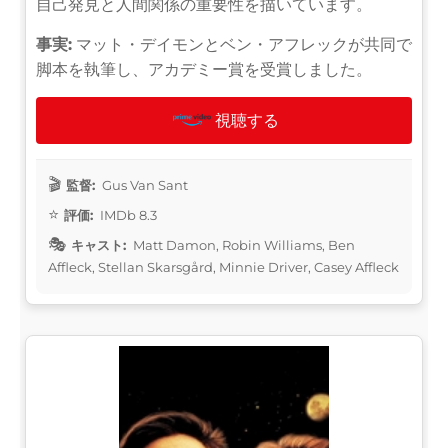
自己発見と人間関係の重要性を描いています。
事実:
マット・デイモンとベン・アフレックが共同で
脚本を執筆し、アカデミー賞を受賞しました。
視聴する
監督:
Gus Van Sant
評価:
IMDb 8.3
キャスト:
Matt Damon, Robin Williams, Ben
Affleck, Stellan Skarsgård, Minnie Driver, Casey Affleck