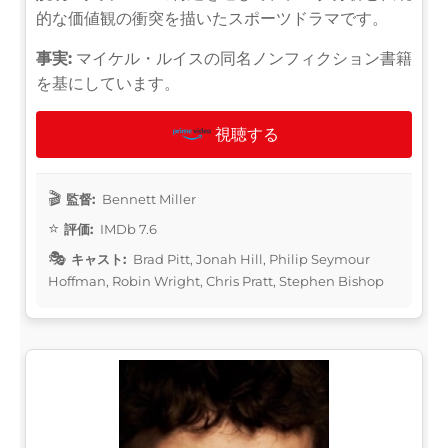
的な価値観の衝突を描いたスポーツドラマです。
事実:
マイケル・ルイスの同名ノンフィクション書籍
を基にしています。
視聴する
監督:
Bennett Miller
評価:
IMDb 7.6
キャスト:
Brad Pitt, Jonah Hill, Philip Seymour
Hoffman, Robin Wright, Chris Pratt, Stephen Bishop