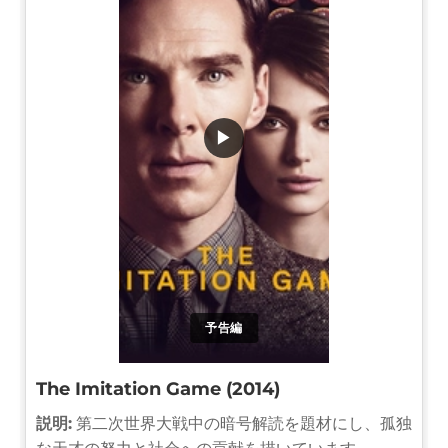
▶
予告編
The Imitation Game (2014)
説明:
第二次世界大戦中の暗号解読を題材にし、孤独