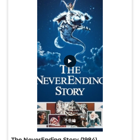
▶
予告編
The NeverEnding Story (1984)