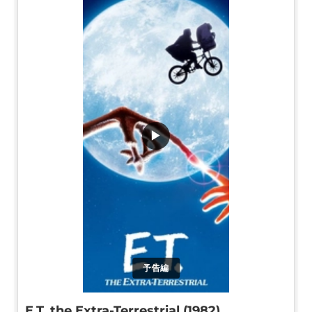
▶
予告編
E.T. the Extra-Terrestrial (1982)