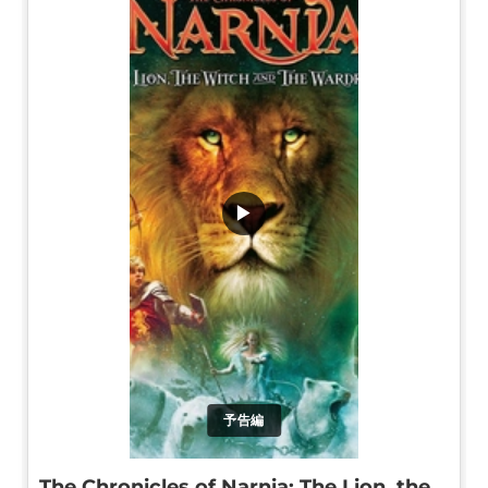
▶
予告編
The Chronicles of Narnia: The Lion, the