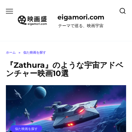
コ
ン
eigamori.com
テ
ン
テーマで巡る、映画宇宙
ツ
へ
ス
キ
ホーム
»
似た映画を探す
ッ
『Zathura』のような宇宙アドベ
プ
ンチャー映画10選
似た映画を探す