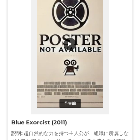
▶
予告編
Blue Exorcist (2011)
説明:
超自然的な力を持つ主人公が、組織に所属しな