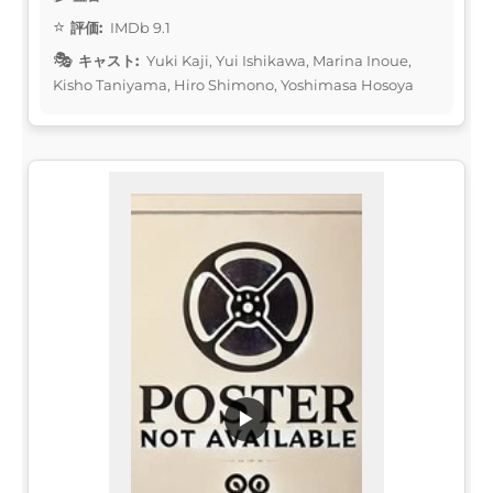
評価:
IMDb 9.1
キャスト:
Yuki Kaji, Yui Ishikawa, Marina Inoue,
Kisho Taniyama, Hiro Shimono, Yoshimasa Hosoya
▶