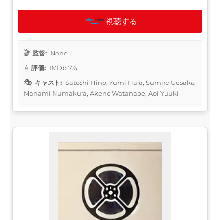
視聴する
監督:
None
評価:
IMDb 7.6
キャスト:
Satoshi Hino, Yumi Hara, Sumire Uesaka,
Manami Numakura, Akeno Watanabe, Aoi Yuuki