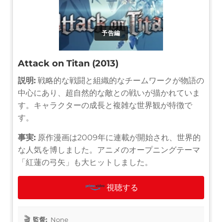
予告編
Attack on Titan (2013)
説明:
戦略的な戦闘と組織的なチームワークが物語の
中心にあり、超自然的な敵との戦いが描かれていま
す。キャラクターの成長と複雑な世界観が特徴で
す。
事実:
原作漫画は2009年に連載が開始され、世界的
な人気を博しました。アニメのオープニングテーマ
「紅蓮の弓矢」も大ヒットしました。
視聴する
監督:
None