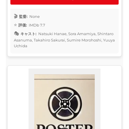
監督:
None
評価:
IMDb 7.7
キャスト:
Natsuki Hanae, Sora Amamiya, Shintaro
Asanuma, Takahiro Sakurai, Sumire Morohoshi, Yuuya
Uchida