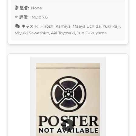
監督:
None
評価:
IMDb 7.8
キャスト:
Hiroshi Kamiya, Maaya Uchida, Yuki Kaji,
Miyuki Sawashiro, Aki Toyosaki, Jun Fukuyama
▶