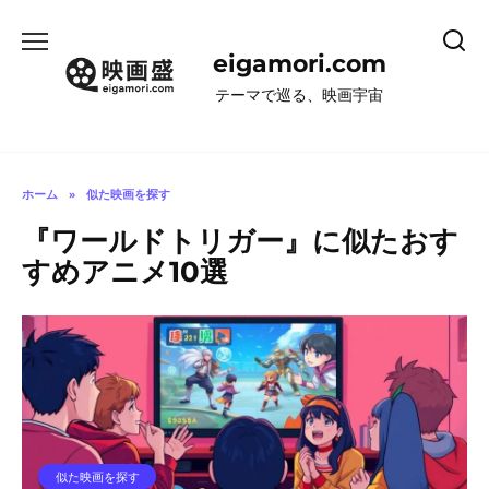
コ
ン
eigamori.com
テ
ン
テーマで巡る、映画宇宙
ツ
へ
ス
キ
ホーム
»
似た映画を探す
ッ
『ワールドトリガー』に似たおす
プ
すめアニメ10選
似た映画を探す