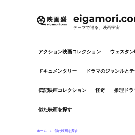
コ
ン
eigamori.c
テ
ン
テーマで巡る、映画宇宙
ツ
へ
ス
アクション映画コレクション
ウェスタン
キ
ッ
プ
ドキュメンタリー
ドラマのジャンルとテ
伝記映画コレクション
怪奇
推理ドラ
似た映画を探す
ホーム
»
似た映画を探す