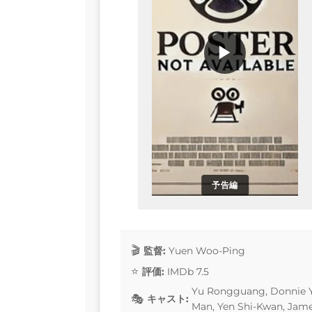
▶
予告編
監督:
Yuen Woo-Ping
評価:
IMDb 7.5
Yu Rongguang, Donnie Y
キャスト:
Man, Yen Shi-Kwan, Ja