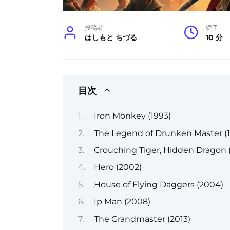
投稿者
読了
はしもと ちづる
10 分
目次
Iron Monkey (1993)
The Legend of Drunken Master (
Crouching Tiger, Hidden Dragon 
Hero (2002)
House of Flying Daggers (2004)
Ip Man (2008)
The Grandmaster (2013)