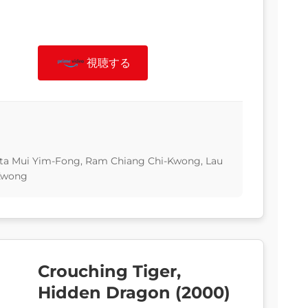
視聴する
nita Mui Yim-Fong, Ram Chiang Chi-Kwong, Lau
-Kwong
Crouching Tiger,
Hidden Dragon (2000)