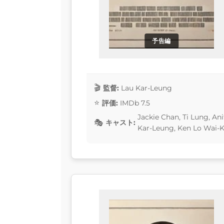
予告編
監督:
Lau Kar-Leung
評価:
IMDb 7.5
Jackie Chan, Ti Lung, A
キャスト:
Kar-Leung, Ken Lo Wai