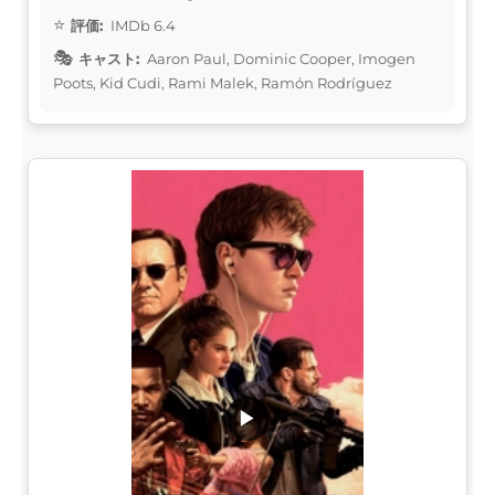
評価:
IMDb 6.4
キャスト:
Aaron Paul, Dominic Cooper, Imogen
Poots, Kid Cudi, Rami Malek, Ramón Rodríguez
▶