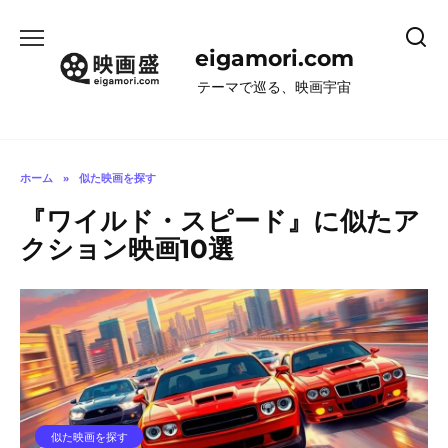
コ
ン
eigamori.com
テ
ン
テーマで巡る、映画宇宙
ツ
へ
ス
キ
ホーム
»
似た映画を探す
ッ
『ワイルド・スピード』に似たア
プ
クション映画10選
似た映画を探す