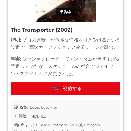
予告編
The Transporter (2002)
説明:
プロの運転手が危険な任務を引き受けるという
設定で、高速カーアクションと格闘シーンが融合。
事実:
ジャン＝クロード・ヴァン・ダムが当初主演を
予定していたが、スケジュールの都合でジェイソ
ン・ステイサムに変更された。
視聴する
監督:
Louis Leterrier
評価:
IMDb 6.8
キャスト:
Jason Statham, Shu Qi, François