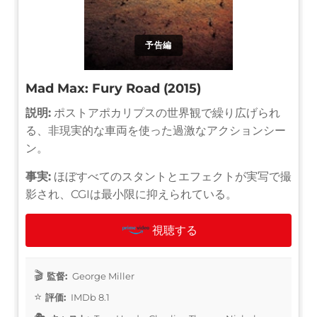
予告編
Mad Max: Fury Road (2015)
説明:
ポストアポカリプスの世界観で繰り広げられ
る、非現実的な車両を使った過激なアクションシー
ン。
事実:
ほぼすべてのスタントとエフェクトが実写で撮
影され、CGIは最小限に抑えられている。
視聴する
監督:
George Miller
評価:
IMDb 8.1