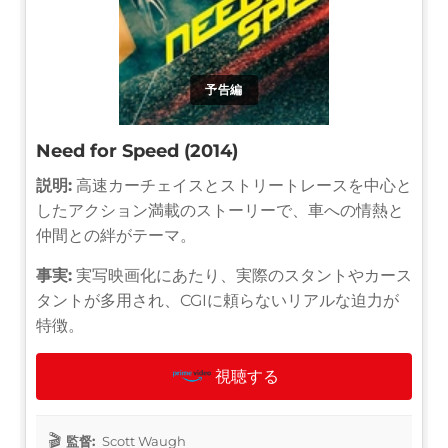
予告編
Need for Speed (2014)
説明:
高速カーチェイスとストリートレースを中心と
したアクション満載のストーリーで、車への情熱と
仲間との絆がテーマ。
事実:
実写映画化にあたり、実際のスタントやカース
タントが多用され、CGIに頼らないリアルな迫力が
特徴。
視聴する
監督:
Scott Waugh