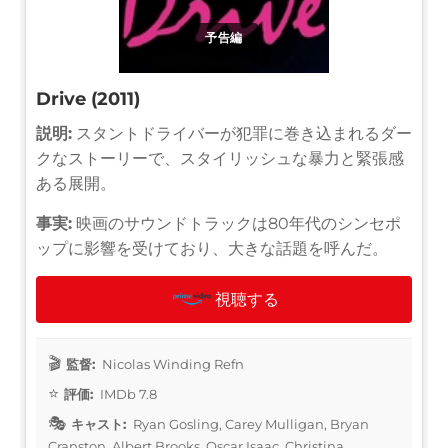
予告編
Drive (2011)
説明:
スタントドライバーが犯罪に巻き込まれるダー
クなストーリーで、スタイリッシュな暴力と緊張感
ある展開。
事実:
映画のサウンドトラックは80年代のシンセポ
ップに影響を受けており、大きな話題を呼んだ。
視聴する
監督:
Nicolas Winding Refn
評価:
IMDb 7.8
キャスト:
Ryan Gosling, Carey Mulligan, Bryan
Cranston, Albert Brooks, Oscar Isaac, Christina