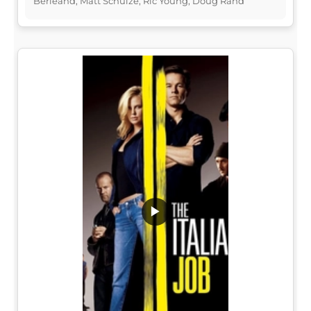
Berléand, Matt Schulze, Ric Young, Doug Rand
▶