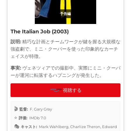
予告編
The Italian Job (2003)
説明:
精巧な計画とチームワークが鍵を握る大規模な
強盗劇で、ミニ・クーパーを使った印象的なカーチ
ェイスが特徴。
事実:
ヴェネツィアでの撮影中、実際にミニ・クーパ
ーが運河に転落するハプニングが発生した。
視聴する
監督:
F. Gary Gray
評価:
IMDb 7.0
キャスト:
Mark Wahlberg, Charlize Theron, Edward