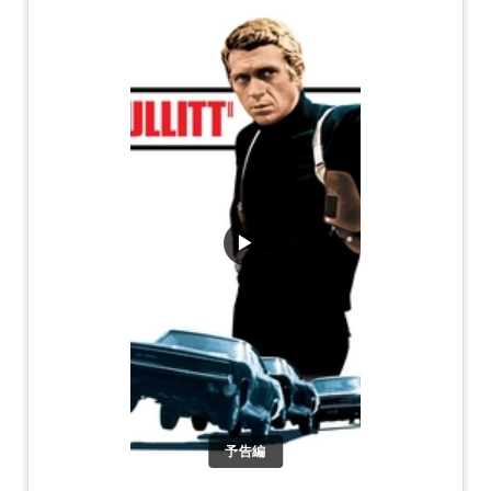
▶
予告編