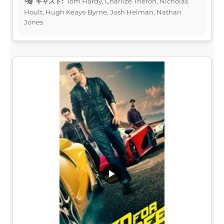
キャスト:
Tom Hardy, Charlize Theron, Nicholas
Hoult, Hugh Keays-Byrne, Josh Helman, Nathan
Jones
▶