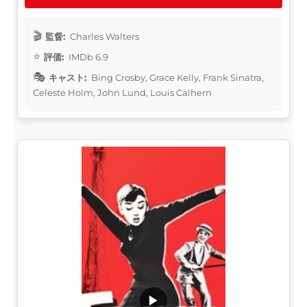
監督:
Charles Walters
評価:
IMDb 6.9
キャスト:
Bing Crosby, Grace Kelly, Frank Sinatra,
Celeste Holm, John Lund, Louis Calhern
▶