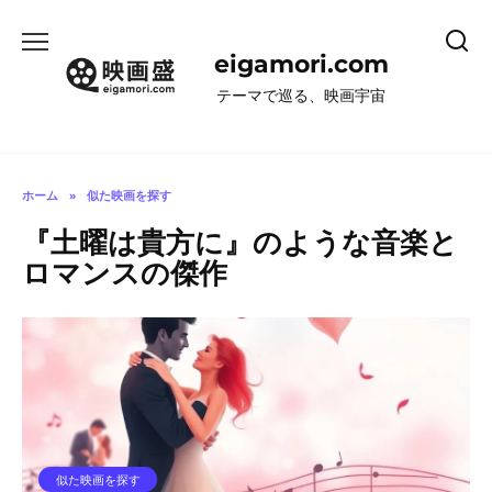
コ
ン
eigamori.com
テ
ン
テーマで巡る、映画宇宙
ツ
へ
ス
キ
ホーム
»
似た映画を探す
ッ
『土曜は貴方に』のような音楽と
プ
ロマンスの傑作
似た映画を探す