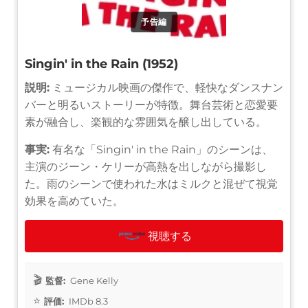
予告編
Singin' in the Rain (1952)
説明:
ミュージカル映画の傑作で、軽快なダンスナン
バーと明るいストーリーが特徴。舞台芸術と恋愛要
素が融合し、楽観的な雰囲気を醸し出している。
事実:
有名な「Singin' in the Rain」のシーンは、
主演のジーン・ケリーが高熱を出しながら撮影し
た。雨のシーンで使われた水はミルクと混ぜて視覚
効果を高めていた。
視聴する
監督:
Gene Kelly
評価:
IMDb 8.3