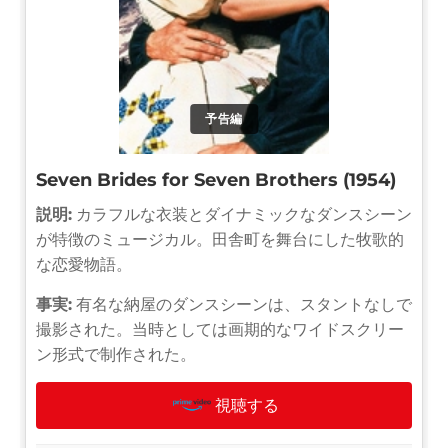
予告編
Seven Brides for Seven Brothers (1954)
説明:
カラフルな衣装とダイナミックなダンスシーン
が特徴のミュージカル。田舎町を舞台にした牧歌的
な恋愛物語。
事実:
有名な納屋のダンスシーンは、スタントなしで
撮影された。当時としては画期的なワイドスクリー
ン形式で制作された。
視聴する