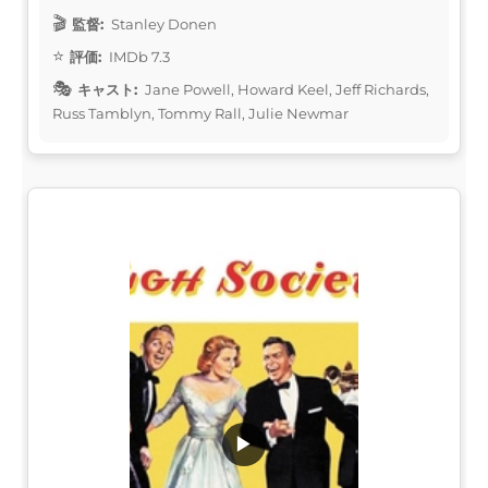
監督:
Stanley Donen
評価:
IMDb 7.3
キャスト:
Jane Powell, Howard Keel, Jeff Richards,
Russ Tamblyn, Tommy Rall, Julie Newmar
▶