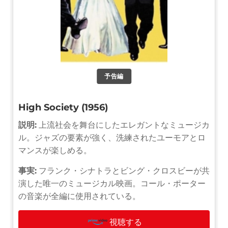
予告編
High Society (1956)
説明:
上流社会を舞台にしたエレガントなミュージカ
ル。ジャズの要素が強く、洗練されたユーモアとロ
マンスが楽しめる。
事実:
フランク・シナトラとビング・クロスビーが共
演した唯一のミュージカル映画。コール・ポーター
の音楽が全編に使用されている。
視聴する