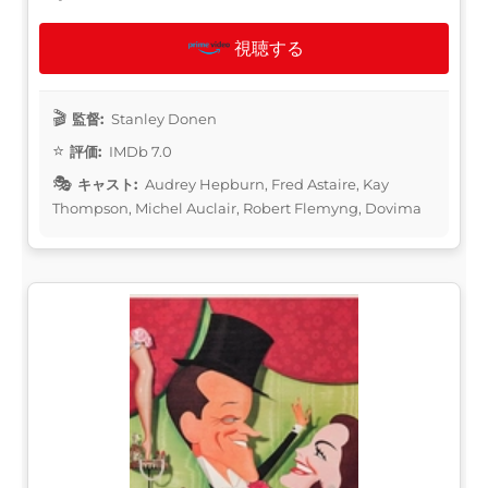
視聴する
監督:
Stanley Donen
評価:
IMDb 7.0
キャスト:
Audrey Hepburn, Fred Astaire, Kay
Thompson, Michel Auclair, Robert Flemyng, Dovima