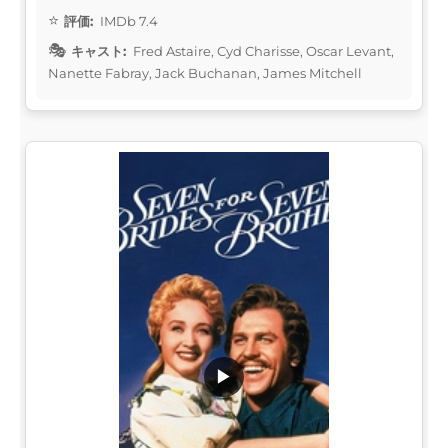
評価:
IMDb 7.4
キャスト:
Fred Astaire, Cyd Charisse, Oscar Levant,
Nanette Fabray, Jack Buchanan, James Mitchell
▶