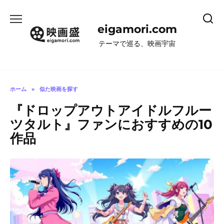
コ
ン
eigamori.com
テ
ン
テーマで巡る、映画宇宙
ツ
へ
ス
キ
ホーム
»
似た映画を探す
ッ
『ドロップアウトアイドルフルー
プ
ツタルト』ファンにおすすめの10
作品