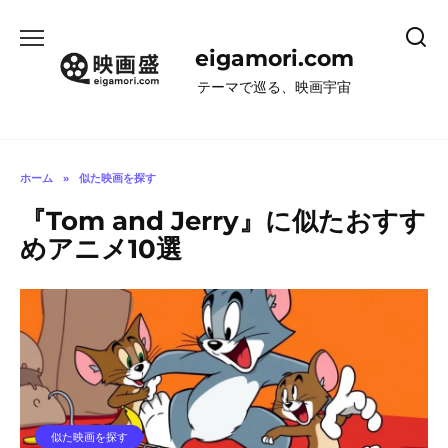
コ
ン
eigamori.com
テ
ン
テーマで巡る、映画宇宙
ツ
へ
ス
キ
ホーム
»
似た映画を探す
ッ
『Tom and Jerry』に似たおすす
プ
めアニメ10選
似た映画を探す