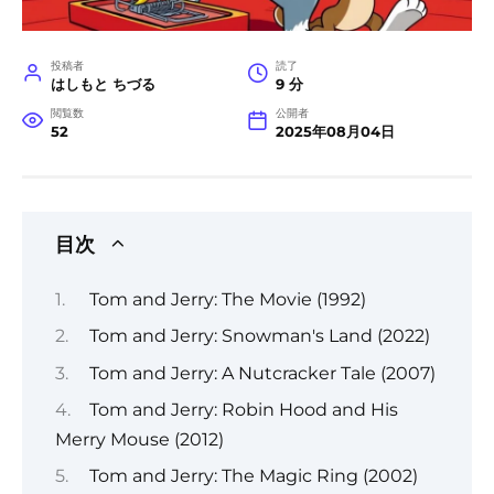
投稿者
読了
はしもと ちづる
9 分
閲覧数
公開者
52
2025年08月04日
目次
Tom and Jerry: The Movie (1992)
Tom and Jerry: Snowman's Land (2022)
Tom and Jerry: A Nutcracker Tale (2007)
Tom and Jerry: Robin Hood and His
Merry Mouse (2012)
Tom and Jerry: The Magic Ring (2002)