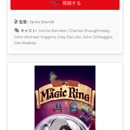
視聴する
監督:
Spike Brandt
キャスト:
Jamie Bamber, Charles Shaughnessy,
John Michael Higgins, Grey DeLisle, John DiMaggio,
Joe Alaskey