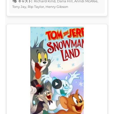
キャスト:
Richard Kind, Dana Hill, Anndi McAfee,
Tony Jay, Rip Taylor, Henry Gibson
▶