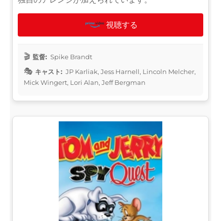
視聴する
監督:
Spike Brandt
キャスト:
JP Karliak, Jess Harnell, Lincoln Melcher,
Mick Wingert, Lori Alan, Jeff Bergman