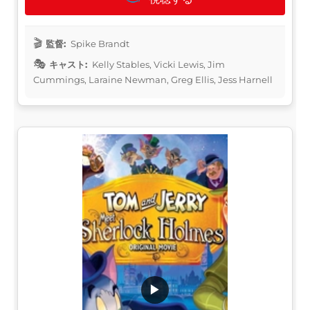
監督:
Spike Brandt
キャスト:
Kelly Stables, Vicki Lewis, Jim
Cummings, Laraine Newman, Greg Ellis, Jess Harnell
▶