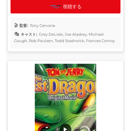
視聴する
監督:
Tony Cervone
キャスト:
Grey DeLisle, Joe Alaskey, Michael
Gough, Rob Paulsen, Todd Stashwick, Frances Conroy
▶