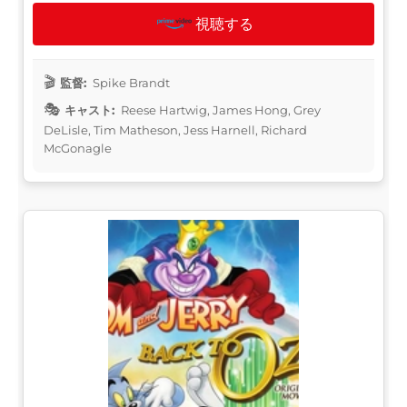
視聴する
監督:
Spike Brandt
キャスト:
Reese Hartwig, James Hong, Grey
DeLisle, Tim Matheson, Jess Harnell, Richard
McGonagle