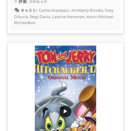
評価:
IMDb 4.9
キャスト:
Carlos Alazraqui, Kimberly Brooks, Joey
D'Auria, Regi Davis, Laraine Newman, Kevin Michael
Richardson
▶