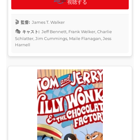
視聴する
監督:
James T. Walker
キャスト:
Jeff Bennett, Frank Welker, Charlie
Schlatter, Jim Cummings, Maile Flanagan, Jess
Harnell
▶