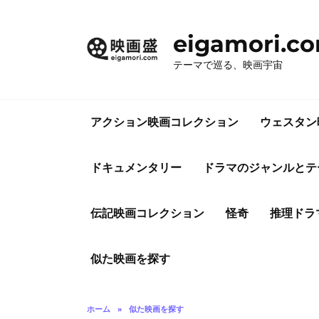
コ
ン
eigamori.c
テ
ン
テーマで巡る、映画宇宙
ツ
へ
ス
アクション映画コレクション
ウェスタン
キ
ッ
プ
ドキュメンタリー
ドラマのジャンルとテ
伝記映画コレクション
怪奇
推理ドラ
似た映画を探す
ホーム
»
似た映画を探す