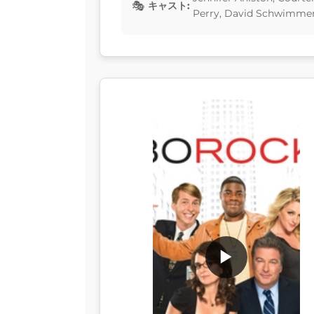
キャスト:
Perry, David Schwimme
▶