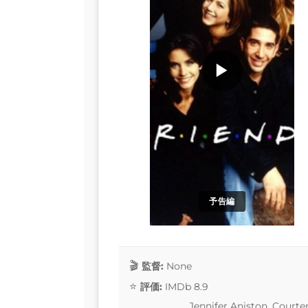
▶
予告編
監督:
None
評価:
IMDb 8.9
Jennifer Aniston, Court