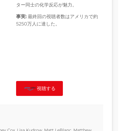
ター同士の化学反応が魅力。
事実:
最終回の視聴者数はアメリカで約
5250万人に達した。
視聴する
eney Cox, Lisa Kudrow, Matt LeBlanc, Matthew