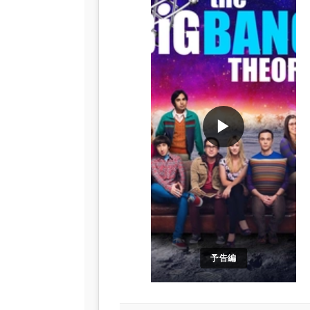
▶
予告編