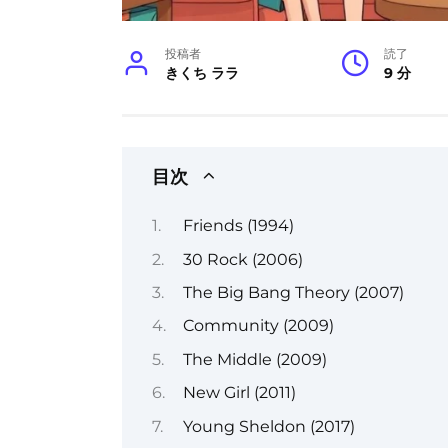
投稿者
読了
きくち ララ
9 分
目次
Friends (1994)
30 Rock (2006)
The Big Bang Theory (2007)
Community (2009)
The Middle (2009)
New Girl (2011)
Young Sheldon (2017)