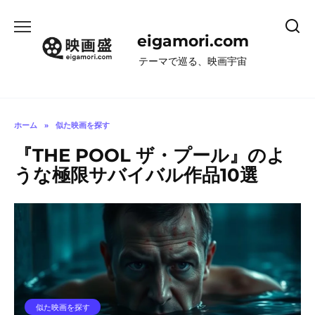
コ
ン
eigamori.com
テ
ン
テーマで巡る、映画宇宙
ツ
へ
ス
キ
ホーム
»
似た映画を探す
ッ
『THE POOL ザ・プール』のよ
プ
うな極限サバイバル作品10選
似た映画を探す