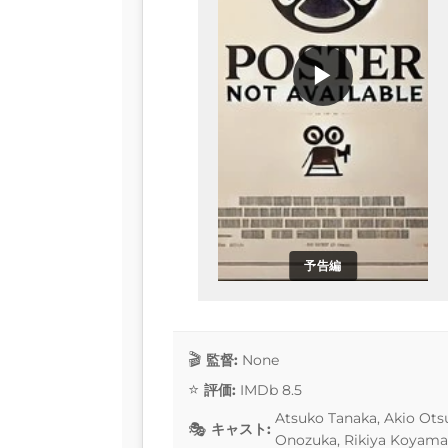
▶
予告編
監督:
None
評価:
IMDb 8.5
Atsuko Tanaka, Akio Ots
キャスト:
Onozuka, Rikiya Koyama