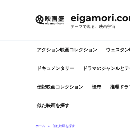
コ
ン
eigamori.c
テ
ン
テーマで巡る、映画宇宙
ツ
へ
ス
アクション映画コレクション
ウェスタン
キ
ッ
プ
ドキュメンタリー
ドラマのジャンルとテ
伝記映画コレクション
怪奇
推理ドラ
似た映画を探す
ホーム
»
似た映画を探す