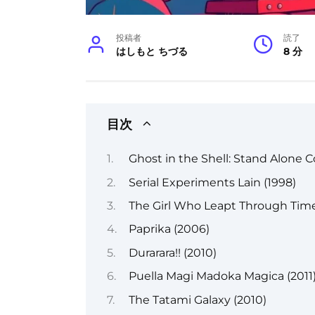
投稿者
読了
はしもと ちづる
8 分
目次
Ghost in the Shell: Stand Alone 
Serial Experiments Lain (1998)
The Girl Who Leapt Through Time
Paprika (2006)
Durarara!! (2010)
Puella Magi Madoka Magica (2011
The Tatami Galaxy (2010)