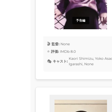
予告編
監督:
None
評価:
IMDb 8.0
Kaori Shimizu, Yoko Asa
キャスト:
Igarashi, None