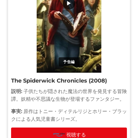
▶
予告編
The Spiderwick Chronicles (2008)
説明:
子供たちが隠された魔法の世界を発見する冒険
譚。妖精や不思議な生物が登場するファンタジー。
事実:
原作はトニー・ディテルリジとホリー・ブラッ
クによる人気児童書シリーズ。
視聴する