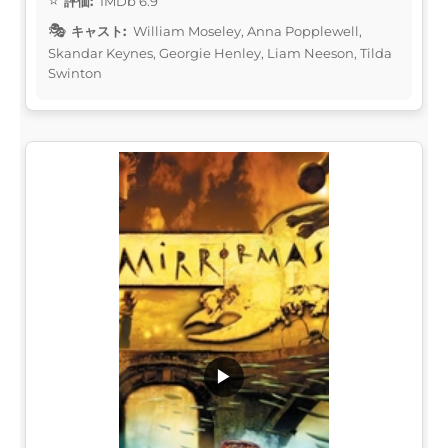
評価:
IMDb 6.9
キャスト:
William Moseley, Anna Popplewell,
Skandar Keynes, Georgie Henley, Liam Neeson, Tilda
Swinton
▶