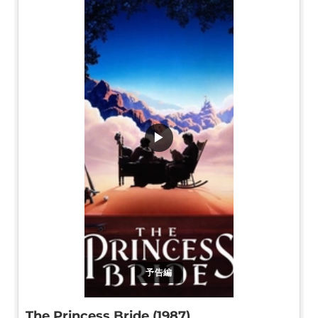
▶
予告編
The Princess Bride (1987)