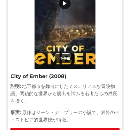
▶
予告編
City of Ember (2008)
説明:
地下都市を舞台にしたミステリアスな冒険物
語。閉鎖的な世界から脱出を試みる若者たちの成長
を描く。
事実:
原作はジーン・デュプラーの小説で、独特のデ
ィストピア的世界観が特徴。