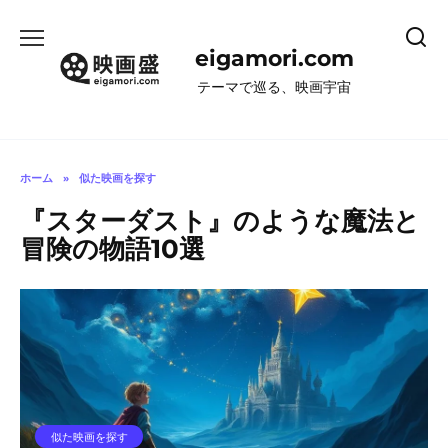
コ
ン
eigamori.com
テ
ン
テーマで巡る、映画宇宙
ツ
へ
ス
キ
ホーム
»
似た映画を探す
ッ
『スターダスト』のような魔法と
プ
冒険の物語10選
似た映画を探す