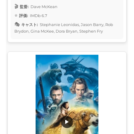
監督:
Dave McKean
評価:
IMDb 6.7
キャスト:
Stephanie Leonidas, Jason Barry, Rob
Brydon, Gina McKee, Dora Bryan, Stephen Fry
▶