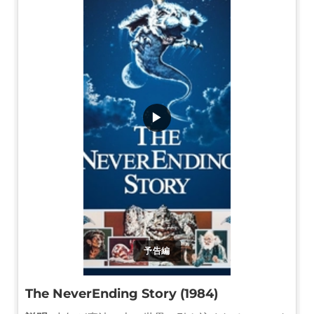
▶
予告編
The NeverEnding Story (1984)