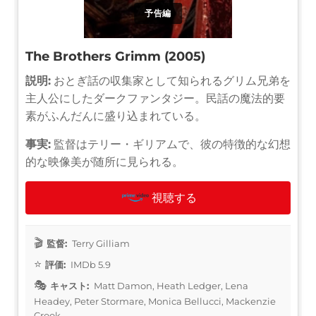
予告編
The Brothers Grimm (2005)
説明:
おとぎ話の収集家として知られるグリム兄弟を
主人公にしたダークファンタジー。民話の魔法的要
素がふんだんに盛り込まれている。
事実:
監督はテリー・ギリアムで、彼の特徴的な幻想
的な映像美が随所に見られる。
視聴する
監督:
Terry Gilliam
評価:
IMDb 5.9
キャスト:
Matt Damon, Heath Ledger, Lena
Headey, Peter Stormare, Monica Bellucci, Mackenzie
Crook