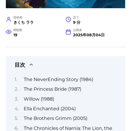
投稿者
読了
きくち ララ
9 分
閲覧数
公開者
19
2025年08月04日
目次
The NeverEnding Story (1984)
The Princess Bride (1987)
Willow (1988)
Ella Enchanted (2004)
The Brothers Grimm (2005)
The Chronicles of Narnia: The Lion, the