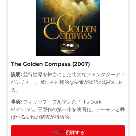
予告編
The Golden Compass (2007)
説明:
並行世界を舞台にした壮大なファンタジーアド
ベンチャー。魔法や神秘的な要素が物語の核心にあ
る。
事実:
フィリップ・プルマンの「His Dark
Materials」三部作の第一作を映画化。デーモンと呼
ばれる動物の精霊が特徴的。
視聴する