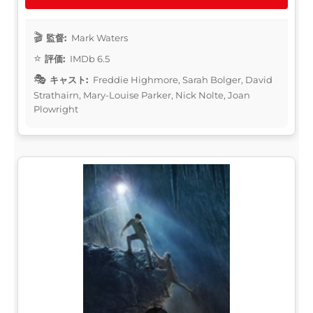
監督:
Mark Waters
評価:
IMDb 6.5
キャスト:
Freddie Highmore, Sarah Bolger, David
Strathairn, Mary-Louise Parker, Nick Nolte, Joan
Plowright