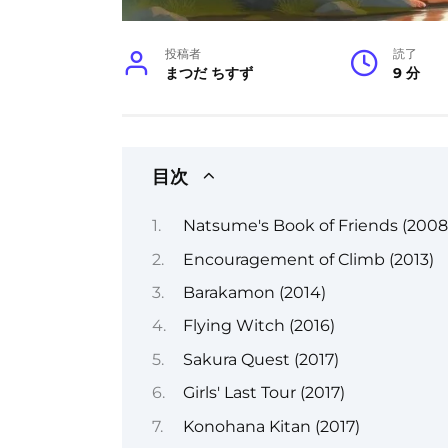
投稿者
読了
まつだ ちすず
9 分
目次
Natsume's Book of Friends (2008
Encouragement of Climb (2013)
Barakamon (2014)
Flying Witch (2016)
Sakura Quest (2017)
Girls' Last Tour (2017)
Konohana Kitan (2017)