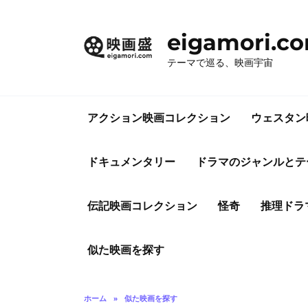
コ
ン
eigamori.c
テ
ン
テーマで巡る、映画宇宙
ツ
へ
ス
アクション映画コレクション
ウェスタン
キ
ッ
プ
ドキュメンタリー
ドラマのジャンルとテ
伝記映画コレクション
怪奇
推理ドラ
似た映画を探す
ホーム
»
似た映画を探す