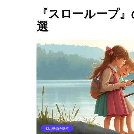
『スローループ』
選
似た映画を探す