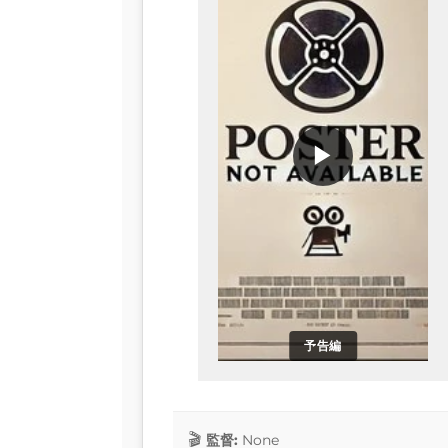
▶
予告編
監督:
None