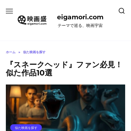
コ
ン
eigamori.com
テ
ン
テーマで巡る、映画宇宙
ツ
へ
ス
キ
ホーム
»
似た映画を探す
ッ
『スネークヘッド』ファン必見！
プ
似た作品10選
似た映画を探す