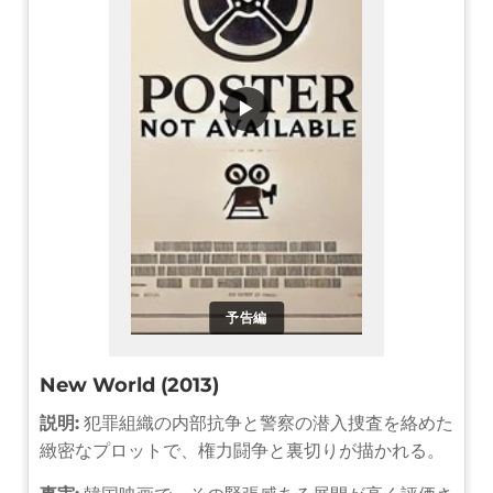
▶
予告編
New World (2013)
説明:
犯罪組織の内部抗争と警察の潜入捜査を絡めた
緻密なプロットで、権力闘争と裏切りが描かれる。