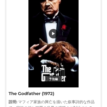
▶
予告編
The Godfather (1972)
説明:
マフィア家族の興亡を描いた叙事詩的な作品