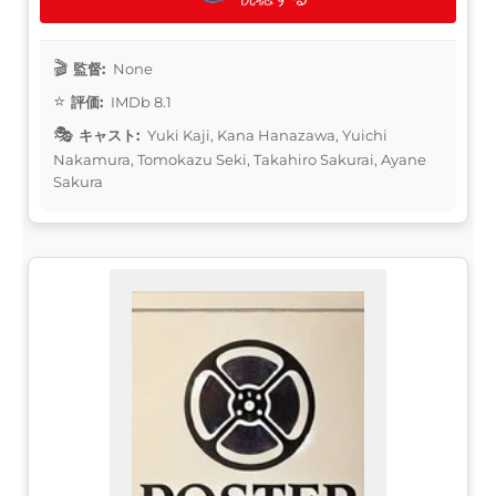
監督:
None
評価:
IMDb 8.1
キャスト:
Yuki Kaji, Kana Hanazawa, Yuichi
Nakamura, Tomokazu Seki, Takahiro Sakurai, Ayane
Sakura