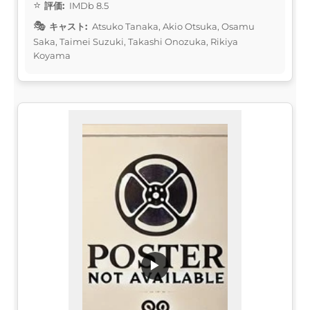
評価:
IMDb 8.5
キャスト:
Atsuko Tanaka, Akio Otsuka, Osamu
Saka, Taimei Suzuki, Takashi Onozuka, Rikiya
Koyama
▶