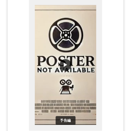
▶
予告編