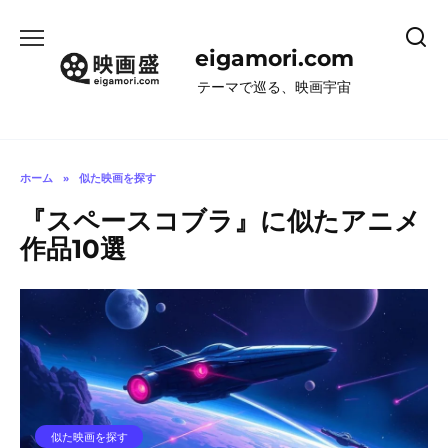
コ
ン
eigamori.com
テ
ン
テーマで巡る、映画宇宙
ツ
へ
ス
キ
ホーム
»
似た映画を探す
ッ
『スペースコブラ』に似たアニメ
プ
作品10選
似た映画を探す