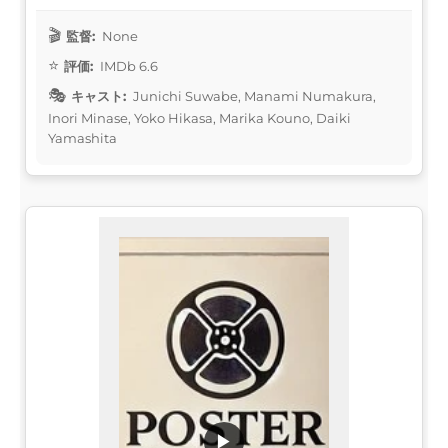
監督:
None
評価:
IMDb 6.6
キャスト:
Junichi Suwabe, Manami Numakura,
Inori Minase, Yoko Hikasa, Marika Kouno, Daiki
Yamashita
▶