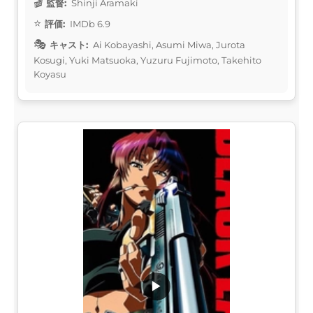
監督:
Shinji Aramaki
評価:
IMDb 6.9
キャスト:
Ai Kobayashi, Asumi Miwa, Jurota
Kosugi, Yuki Matsuoka, Yuzuru Fujimoto, Takehito
Koyasu
▶