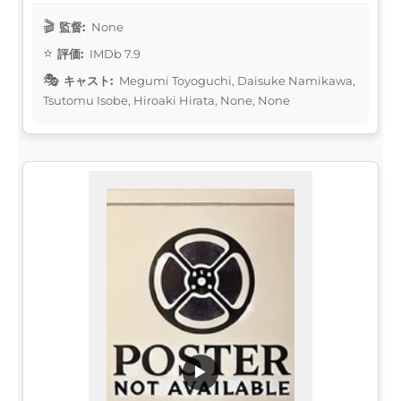
監督:
None
評価:
IMDb 7.9
キャスト:
Megumi Toyoguchi, Daisuke Namikawa,
Tsutomu Isobe, Hiroaki Hirata, None, None
▶