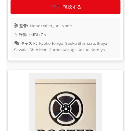
視聴する
監督:
None trailer_url: None
評価:
IMDb 7.4
キャスト:
Kyoko Tongu, Saeko Shimazu, Ikuya
Sawaki, Shin Mori, Jurota Kosugi, Kazue Komiya