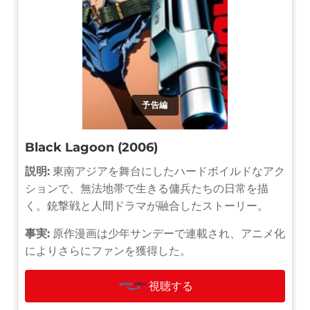
予告編
Black Lagoon (2006)
説明:
東南アジアを舞台にしたハードボイルドなアク
ションで、無法地帯で生きる傭兵たちの日常を描
く。銃撃戦と人間ドラマが融合したストーリー。
事実:
原作漫画は少年サンデーで連載され、アニメ化
によりさらにファンを獲得した。
視聴する