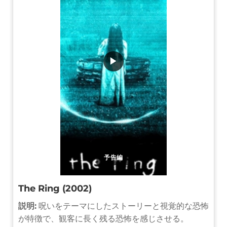
▶
予告編
The Ring (2002)
説明:
呪いをテーマにしたストーリーと視覚的な恐怖
が特徴で、観客に長く残る恐怖を感じさせる。