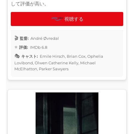
して評価が高い。
視聴する
監督:
André Øvredal
評価:
IMDb 6.8
キャスト:
Emile Hirsch, Brian Cox, Ophelia
Lovibond, Olwen Catherine Kelly, Michael
McElhatton, Parker Sawyers