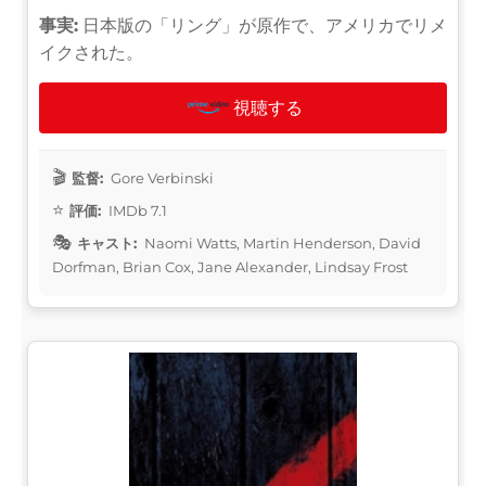
事実:
日本版の「リング」が原作で、アメリカでリメ
イクされた。
視聴する
監督:
Gore Verbinski
評価:
IMDb 7.1
キャスト:
Naomi Watts, Martin Henderson, David
Dorfman, Brian Cox, Jane Alexander, Lindsay Frost