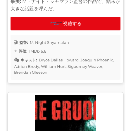
事実:
M・ナイト・シャマラン監督の作品で、結末が
大きな話題を呼んだ。
視聴する
監督:
M. Night Shyamalan
評価:
IMDb 6.6
キャスト:
Bryce Dallas Howard, Joaquin Phoenix,
Adrien Brody, William Hurt, Sigourney Weaver,
Brendan Gleeson