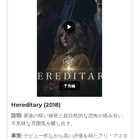
▶
予告編
Hereditary (2018)
説明:
家族の暗い秘密と超自然的な恐怖が絡み合い、
不気味な雰囲気を醸し出す。
事実:
デビュー作ながら高い評価を得たアリ・アスタ