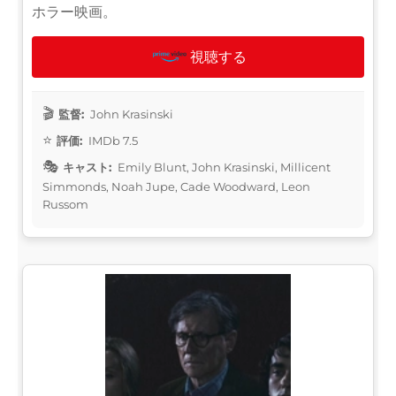
ホラー映画。
視聴する
監督:
John Krasinski
評価:
IMDb 7.5
キャスト:
Emily Blunt, John Krasinski, Millicent
Simmonds, Noah Jupe, Cade Woodward, Leon
Russom