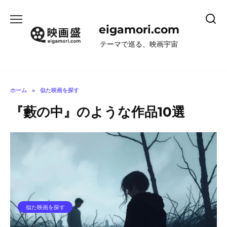
コ
ン
eigamori.com
テ
ン
テーマで巡る、映画宇宙
ツ
へ
ス
キ
ホーム
»
似た映画を探す
ッ
『藪の中』のような作品10選
プ
似た映画を探す