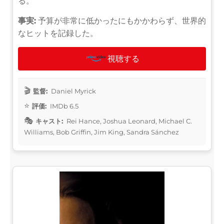
る。
事実:
予算が非常に低かったにもかかわらず、世界的
なヒットを記録した。
視聴する
監督:
Daniel Myrick
評価:
IMDb 6.5
キャスト:
Rei Hance, Joshua Leonard, Michael C.
Williams, Bob Griffin, Jim King, Sandra Sánchez