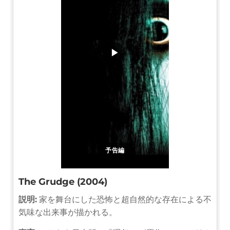
▶
予告編
The Grudge (2004)
説明:
家を舞台にした恐怖と超自然的な存在による不
気味な出来事が描かれる。