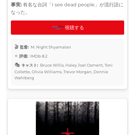
事実:
有名な台詞「I see dead people」が流行語に
なった。
視聴する
監督:
M. Night Shyamalan
評価:
IMDb 8.2
キャスト:
Bruce Willis, Haley Joel Osment, Toni
Collette, Olivia Williams, Trevor Morgan, Donnie
Wahlberg