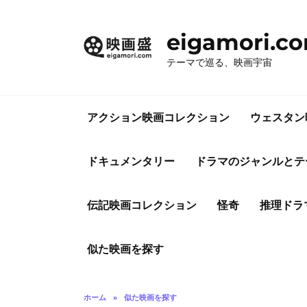
コ
ン
eigamori.c
テ
ン
テーマで巡る、映画宇宙
ツ
へ
ス
アクション映画コレクション
ウェスタン
キ
ッ
プ
ドキュメンタリー
ドラマのジャンルとテ
伝記映画コレクション
怪奇
推理ドラ
似た映画を探す
ホーム
»
似た映画を探す