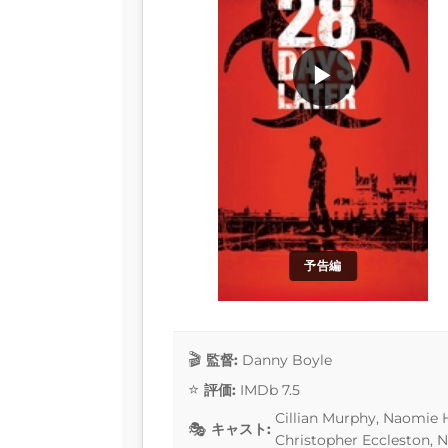
▶
予告編
監督:
Danny Boyle
評価:
IMDb 7.5
Cillian Murphy, Naomie 
キャスト:
Christopher Eccleston, 