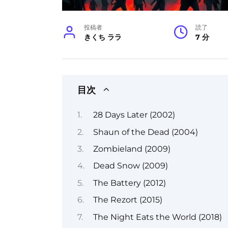
投稿者
読了
きくち ララ
7 分
目次
28 Days Later (2002)
Shaun of the Dead (2004)
Zombieland (2009)
Dead Snow (2009)
The Battery (2012)
The Rezort (2015)
The Night Eats the World (2018)