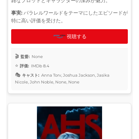
雑なプロットとキャラクターの深みが魅力。
事実:
パラレルワールドをテーマにしたエピソードが
特に高い評価を受けた。
視聴する
監督:
None
評価:
IMDb 8.4
キャスト:
Anna Torv, Joshua Jackson, Jasika
Nicole, John Noble, None, None