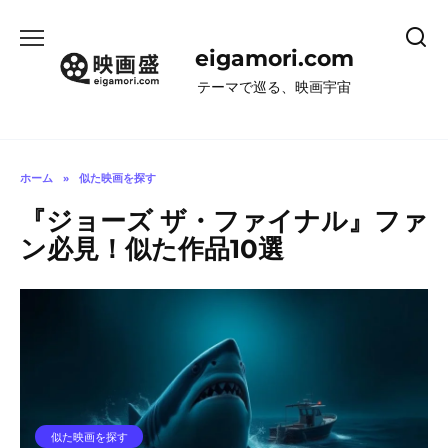
コ
ン
eigamori.com
テ
ン
テーマで巡る、映画宇宙
ツ
へ
ス
キ
ホーム
»
似た映画を探す
ッ
『ジョーズ ザ・ファイナル』ファ
プ
ン必見！似た作品10選
似た映画を探す