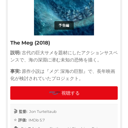
予告編
The Meg (2018)
説明:
古代の巨大サメを題材にしたアクションサスペ
ンスで、海の深淵に潜む未知の恐怖を描く。
事実:
原作小説は『メグ: 深海の巨獣』で、長年映画
化が検討されていたプロジェクト。
視聴する
監督:
Jon Turteltaub
評価:
IMDb 5.7