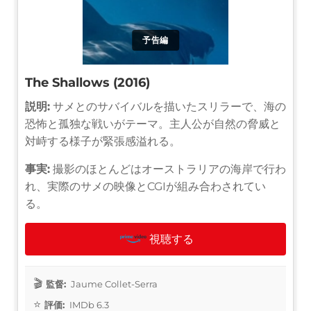
予告編
The Shallows (2016)
説明:
サメとのサバイバルを描いたスリラーで、海の
恐怖と孤独な戦いがテーマ。主人公が自然の脅威と
対峙する様子が緊張感溢れる。
事実:
撮影のほとんどはオーストラリアの海岸で行わ
れ、実際のサメの映像とCGIが組み合わされてい
る。
視聴する
監督:
Jaume Collet-Serra
評価:
IMDb 6.3