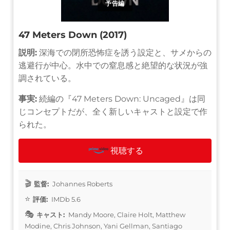
予告編
47 Meters Down (2017)
説明:
深海での閉所恐怖症を誘う設定と、サメからの
逃避行が中心。水中での窒息感と絶望的な状況が強
調されている。
事実:
続編の『47 Meters Down: Uncaged』は同
じコンセプトだが、全く新しいキャストと設定で作
られた。
視聴する
監督:
Johannes Roberts
評価:
IMDb 5.6
キャスト:
Mandy Moore, Claire Holt, Matthew
Modine, Chris Johnson, Yani Gellman, Santiago