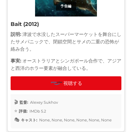
予告編
Bait (2012)
説明:
津波で水没したスーパーマーケットを舞台にし
たサメパニックで、閉鎖空間とサメの二重の恐怖が
絡み合う。
事実:
オーストラリアとシンガポール合作で、アジア
と西洋のホラー要素が融合している。
視聴する
監督:
Alexey Sukhov
評価:
IMDb 5.2
キャスト:
None, None, None, None, None, None