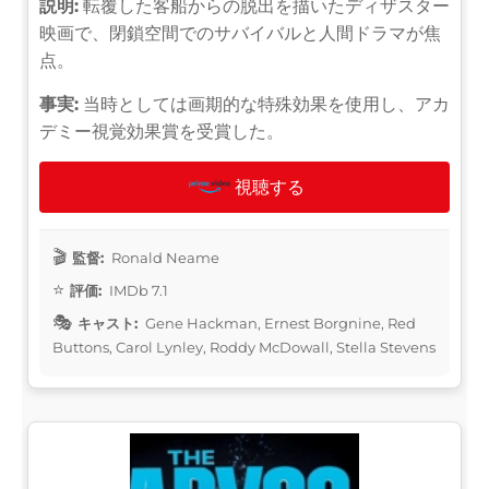
説明:
転覆した客船からの脱出を描いたディザスター
映画で、閉鎖空間でのサバイバルと人間ドラマが焦
点。
事実:
当時としては画期的な特殊効果を使用し、アカ
デミー視覚効果賞を受賞した。
視聴する
監督:
Ronald Neame
評価:
IMDb 7.1
キャスト:
Gene Hackman, Ernest Borgnine, Red
Buttons, Carol Lynley, Roddy McDowall, Stella Stevens