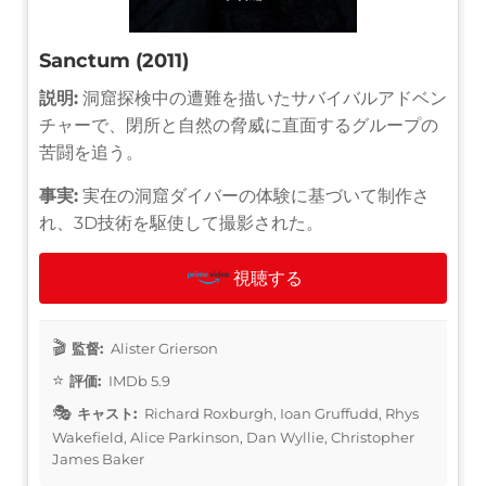
Sanctum (2011)
説明:
洞窟探検中の遭難を描いたサバイバルアドベン
チャーで、閉所と自然の脅威に直面するグループの
苦闘を追う。
事実:
実在の洞窟ダイバーの体験に基づいて制作さ
れ、3D技術を駆使して撮影された。
視聴する
監督:
Alister Grierson
評価:
IMDb 5.9
キャスト:
Richard Roxburgh, Ioan Gruffudd, Rhys
Wakefield, Alice Parkinson, Dan Wyllie, Christopher
James Baker