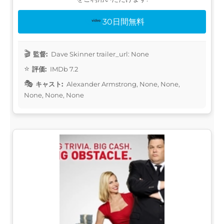
30日間無料
監督:
Dave Skinner trailer_url: None
評価:
IMDb 7.2
キャスト:
Alexander Armstrong, None, None,
None, None, None