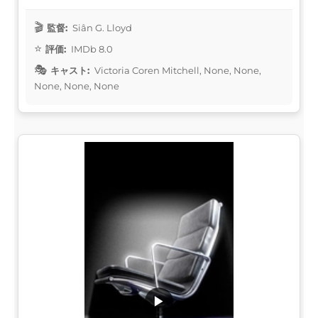
監督:
Siân G. Lloyd
評価:
IMDb 8.0
キャスト:
Victoria Coren Mitchell, None, None,
None, None, None
▶