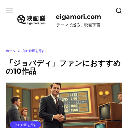
コ
ン
eigamori.com
テ
ン
テーマで巡る、映画宇宙
ツ
へ
ス
キ
ホーム
»
似た映画を探す
ッ
「ジョパディ」ファンにおすすめ
プ
の10作品
似た映画を探す