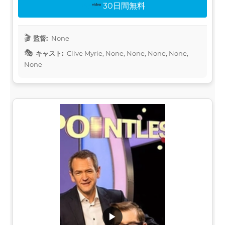
30日間無料
監督:
None
キャスト:
Clive Myrie, None, None, None, None,
None
▶