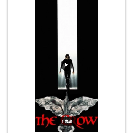
▶
予告編