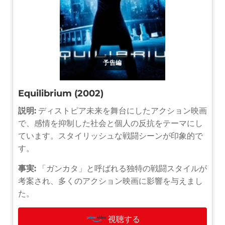
予告編
Equilibrium (2002)
説明:
ディストピア未来を舞台にしたアクション映画
で、感情を抑制した社会と個人の反抗をテーマにし
ています。スタイリッシュな戦闘シーンが印象的で
す。
事実:
「ガンカタ」と呼ばれる独特の戦闘スタイルが
考案され、多くのアクション映画に影響を与えまし
た。
視聴する