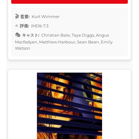
監督:
Kurt Wimmer
評価:
IMDb 7.3
キャスト:
Christian Bale, Taye Diggs, Angus
Macfadyen, Matthew Harbour, Sean Bean, Emily
Watson