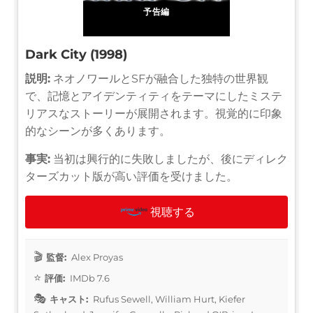
予告編
Dark City (1998)
説明:
ネオノワールとSFが融合した独特の世界観
で、記憶とアイデンティティをテーマにしたミステ
リアスなストーリーが展開されます。視覚的に印象
的なシーンが多くあります。
事実:
当初は興行的に失敗しましたが、後にディレク
ターズカット版が高い評価を受けました。
視聴する
監督:
Alex Proyas
評価:
IMDb 7.6
キャスト:
Rufus Sewell, William Hurt, Kiefer