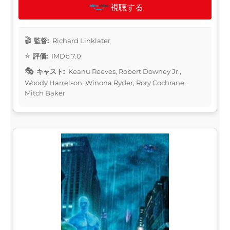
視聴する
監督:
Richard Linklater
評価:
IMDb 7.0
キャスト:
Keanu Reeves, Robert Downey Jr.,
Woody Harrelson, Winona Ryder, Rory Cochrane,
Mitch Baker