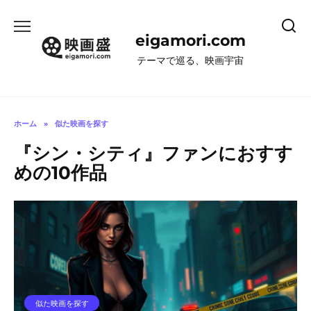
コ
ン
eigamori.com
テ
ン
テーマで巡る、映画宇宙
ツ
へ
ス
キ
ホーム
»
似た映画を探す
ッ
『シン・シティ』ファンにおすす
プ
めの10作品
似た映画を探す