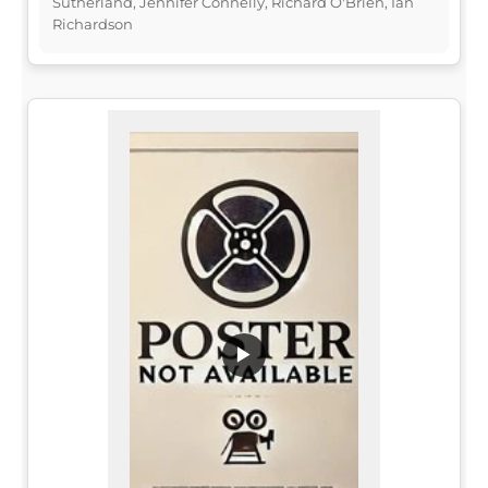
Sutherland, Jennifer Connelly, Richard O'Brien, Ian
Richardson
▶