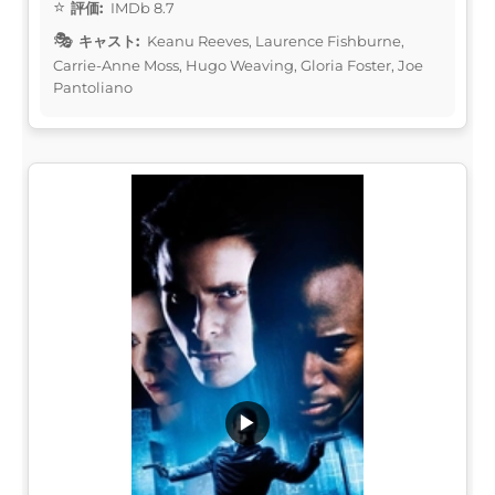
評価:
IMDb 8.7
キャスト:
Keanu Reeves, Laurence Fishburne,
Carrie-Anne Moss, Hugo Weaving, Gloria Foster, Joe
Pantoliano
▶