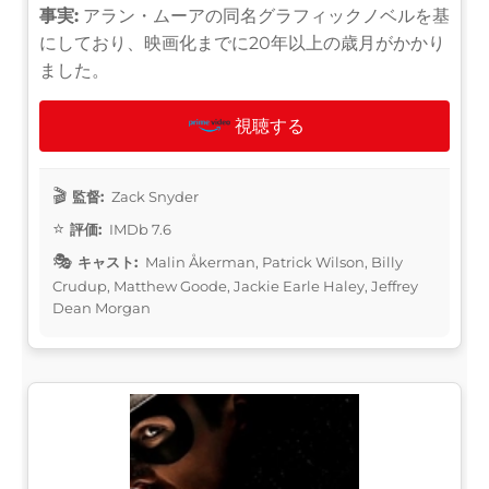
事実:
アラン・ムーアの同名グラフィックノベルを基
にしており、映画化までに20年以上の歳月がかかり
ました。
視聴する
監督:
Zack Snyder
評価:
IMDb 7.6
キャスト:
Malin Åkerman, Patrick Wilson, Billy
Crudup, Matthew Goode, Jackie Earle Haley, Jeffrey
Dean Morgan