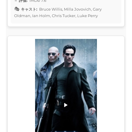
評価:
IMDb 7.6
キャスト:
Bruce Willis, Milla Jovovich, Gary
Oldman, Ian Holm, Chris Tucker, Luke Perry
▶