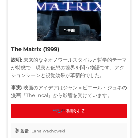
予告編
The Matrix (1999)
説明:
未来的なネオノワールスタイルと哲学的テーマ
が特徴で、現実と仮想の境界を問う物語です。アク
ションシーンと視覚効果が革新的でした。
事実:
映画のアイデアはジャン＝ピエール・ジュネの
漫画『The Incal』から影響を受けています。
視聴する
監督:
Lana Wachowski