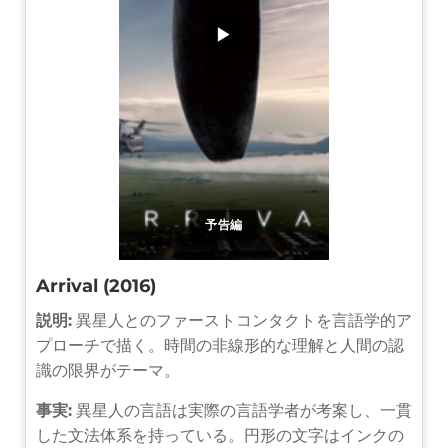
▶
予告編
Arrival (2016)
説明:
異星人とのファーストコンタクトを言語学的ア
プローチで描く。時間の非線形的な理解と人間の認
識の限界がテーマ。
事実:
異星人の言語は実際の言語学者が考案し、一貫
した文法体系を持っている。円形の文字はインクの