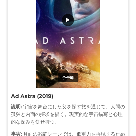
▶
予告編
Ad Astra (2019)
説明:
宇宙を舞台にした父を探す旅を通じて、人間の
孤独と内面の探求を描く。現実的な宇宙描写と心理
的な深みを併せ持つ。
事実:
月面の戦闘シーンでは、低重力を再現するため