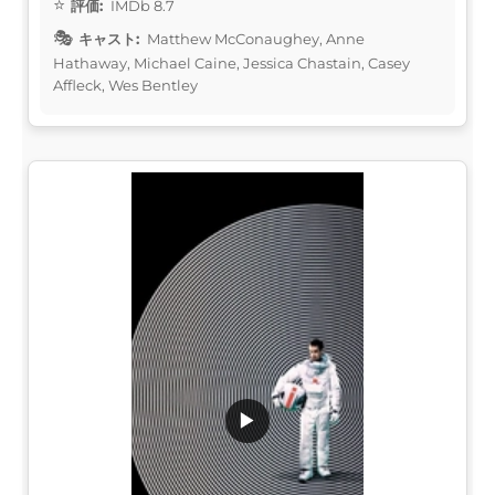
評価:
IMDb 8.7
キャスト:
Matthew McConaughey, Anne
Hathaway, Michael Caine, Jessica Chastain, Casey
Affleck, Wes Bentley
▶