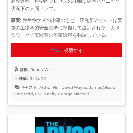
調査過程。科学的プロセスの詳細な描写とパニック
状況下の人間ドラマ。
事実:
微生物学者の指導のもと、研究所のセットは実
際の生物学的安全基準に準拠して設計された。カメ
ラワークで実験室の無菌環境を強調している。
視聴する
監督:
Robert Wise
評価:
IMDb 7.2
キャスト:
Arthur Hill, David Wayne, James Olson,
Kate Reid, Paula Kelly, George Mitchell