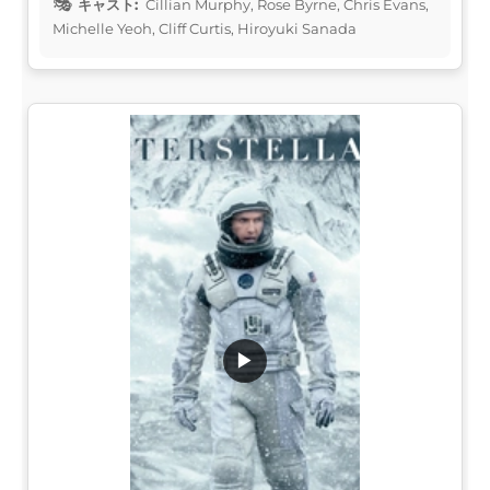
キャスト:
Cillian Murphy, Rose Byrne, Chris Evans,
Michelle Yeoh, Cliff Curtis, Hiroyuki Sanada
▶