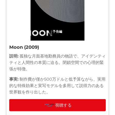
予告編
Moon (2009)
説明:
孤独な月面基地勤務員の物語で、アイデンティ
ティと人間性の本質に迫る。閉鎖空間での心理的緊
張が特徴。
事実:
制作費が僅か500万ドルと低予算ながら、実用
的な特殊効果と実写モデルを多用して説得力のある
世界観を作り出した。
視聴する