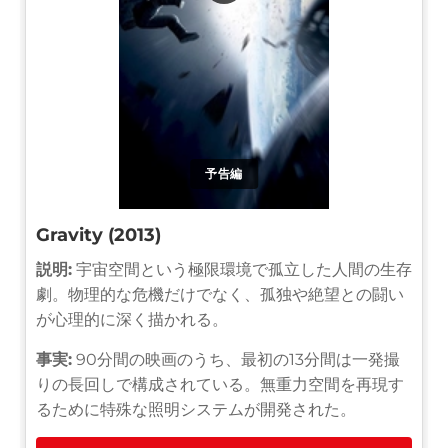
予告編
Gravity (2013)
説明:
宇宙空間という極限環境で孤立した人間の生存
劇。物理的な危機だけでなく、孤独や絶望との闘い
が心理的に深く描かれる。
事実:
90分間の映画のうち、最初の13分間は一発撮
りの長回しで構成されている。無重力空間を再現す
るために特殊な照明システムが開発された。