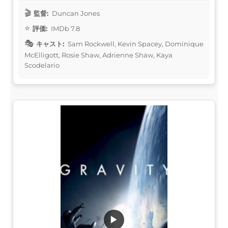
監督:
Duncan Jones
評価:
IMDb 7.8
キャスト:
Sam Rockwell, Kevin Spacey, Dominique
McElligott, Rosie Shaw, Adrienne Shaw, Kaya
Scodelario
▶