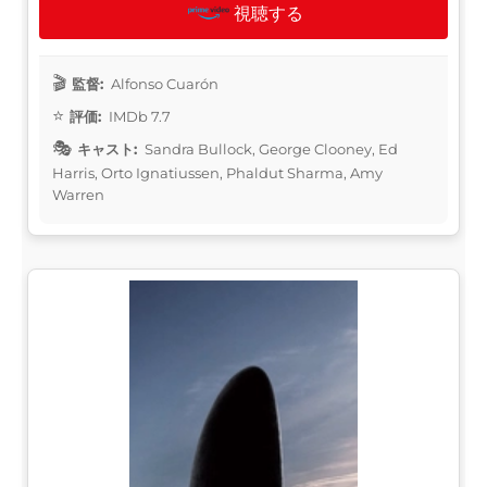
視聴する
監督:
Alfonso Cuarón
評価:
IMDb 7.7
キャスト:
Sandra Bullock, George Clooney, Ed
Harris, Orto Ignatiussen, Phaldut Sharma, Amy
Warren