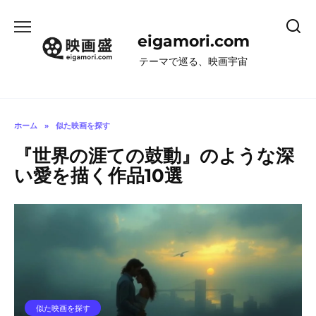
コ
ン
eigamori.com
テ
ン
テーマで巡る、映画宇宙
ツ
へ
ス
キ
ホーム
»
似た映画を探す
ッ
『世界の涯ての鼓動』のような深
プ
い愛を描く作品10選
似た映画を探す