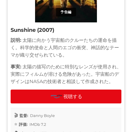
予告編
Sunshine (2007)
説明:
太陽に向かう宇宙船のクルーたちの運命を描
く。科学的使命と人間のエゴの衝突、神話的なテー
マが織り交ぜられている。
事実:
太陽の描写のために特別なレンズが使用され、
実際にフィルムが溶ける危険があった。宇宙船のデ
ザインはNASAの技術者と相談して作成された。
視聴する
監督:
Danny Boyle
評価:
IMDb 7.2